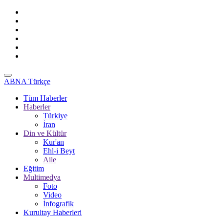
ABNA Türkçe
Tüm Haberler
Haberler
Türkiye
İran
Din ve Kültür
Kur'an
Ehl-i Beyt
Aile
Eğitim
Multimedya
Foto
Video
İnfografik
Kurultay Haberleri