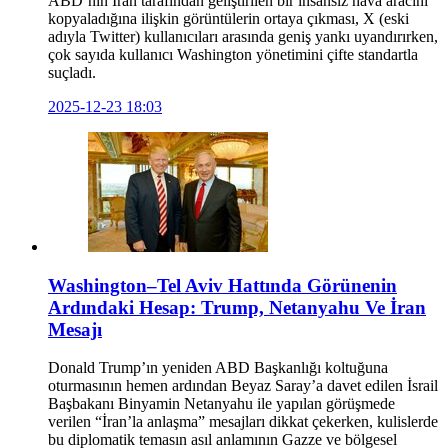
ABD’nin İran tarafından geliştirilen bir insansız hava aracını
kopyaladığına ilişkin görüntülerin ortaya çıkması, X (eski
adıyla Twitter) kullanıcıları arasında geniş yankı uyandırırken,
çok sayıda kullanıcı Washington yönetimini çifte standartla
suçladı.
2025-12-23 18:03
Washington–Tel Aviv Hattında Görünenin
Ardındaki Hesap: Trump, Netanyahu Ve İran
Mesajı
Donald Trump’ın yeniden ABD Başkanlığı koltuğuna
oturmasının hemen ardından Beyaz Saray’a davet edilen İsrail
Başbakanı Binyamin Netanyahu ile yapılan görüşmede
verilen “İran’la anlaşma” mesajları dikkat çekerken, kulislerde
bu diplomatik temasın asıl anlamının Gazze ve bölgesel