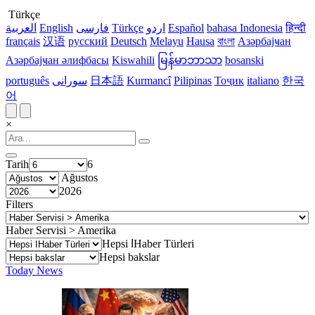
Türkçe
العربية
English
فارسی
Türkçe
اردو
Español
bahasa Indonesia
हिन्दी
français
汉语
русский
Deutsch
Melayu
Hausa
বাংলা
Азәрбајҹан
Азәрбајҹан әлифбасы
Kiswahili
မြန်မာဘာသာ
bosanski
português
سورانی
日本語
Kurmancî
Pilipinas
Тоҷик
italiano
한국
어
×
Tarih
6
Ağustos
2026
Filters
Haber Servisi > Amerika
Hepsi اHaber Türleri
Hepsi bakslar
Today News