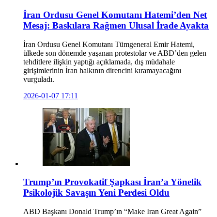
İran Ordusu Genel Komutanı Hatemi’den Net
Mesaj: Baskılara Rağmen Ulusal İrade Ayakta
İran Ordusu Genel Komutanı Tümgeneral Emir Hatemi,
ülkede son dönemde yaşanan protestolar ve ABD’den gelen
tehditlere ilişkin yaptığı açıklamada, dış müdahale
girişimlerinin İran halkının direncini kıramayacağını
vurguladı.
2026-01-07 17:11
Trump’ın Provokatif Şapkası İran’a Yönelik
Psikolojik Savaşın Yeni Perdesi Oldu
ABD Başkanı Donald Trump’ın “Make Iran Great Again”