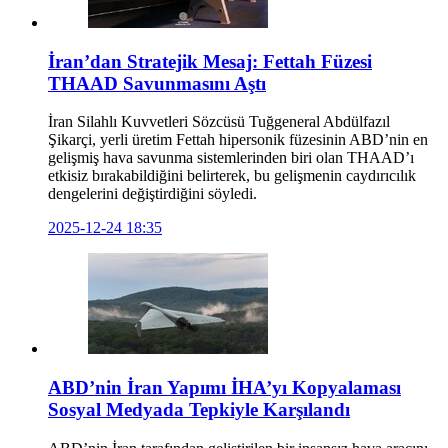
İran’dan Stratejik Mesaj: Fettah Füzesi
THAAD Savunmasını Aştı
İran Silahlı Kuvvetleri Sözcüsü Tuğgeneral Abdülfazıl
Şikarçi, yerli üretim Fettah hipersonik füzesinin ABD’nin en
gelişmiş hava savunma sistemlerinden biri olan THAAD’ı
etkisiz bırakabildiğini belirterek, bu gelişmenin caydırıcılık
dengelerini değiştirdiğini söyledi.
2025-12-24 18:35
ABD’nin İran Yapımı İHA’yı Kopyalaması
Sosyal Medyada Tepkiyle Karşılandı