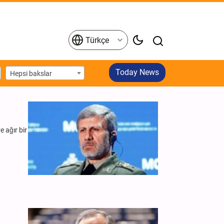
Türkçe
Today News
Hepsi bakslar
 ağır bir