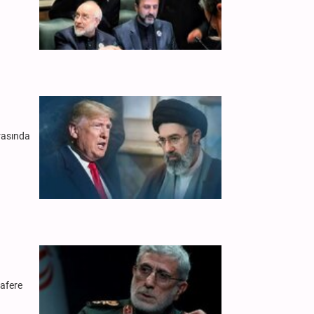
arasında
zafere