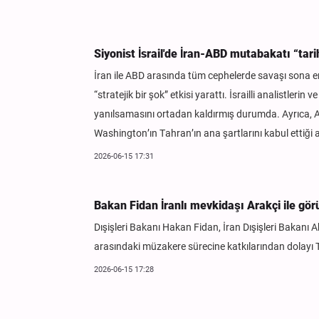
Siyonist İsrail'de İran-ABD mutabakatı “tarih
İran ile ABD arasında tüm cephelerde savaşı sona er
“stratejik bir şok” etkisi yarattı. İsrailli analistler
yanılsamasını ortadan kaldırmış durumda. Ayrıca, A
Washington’ın Tahran’ın ana şartlarını kabul ettiği a
2026-06-15 17:31
Bakan Fidan İranlı mevkidaşı Arakçi ile gör
Dışişleri Bakanı Hakan Fidan, İran Dışişleri Bakanı 
arasındaki müzakere sürecine katkılarından dolayı Tü
2026-06-15 17:28