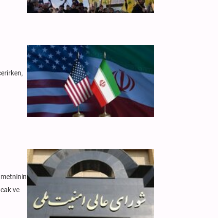
erirken,
 metninin
acak ve