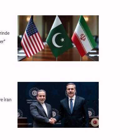
rinde
er”
ve İran