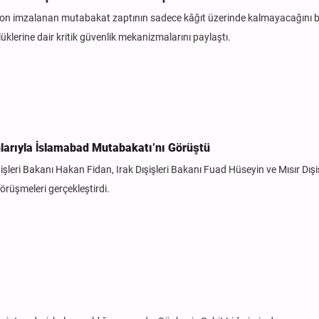
 son imzalanan mutabakat zaptının sadece kâğıt üzerinde kalmayacağını be
üklerine dair kritik güvenlik mekanizmalarını paylaştı.
kanlarıyla İslamabad Mutabakatı’nı Görüştü
şişleri Bakanı Hakan Fidan, Irak Dışişleri Bakanı Fuad Hüseyin ve Mısır Dışiş
örüşmeleri gerçekleştirdi.