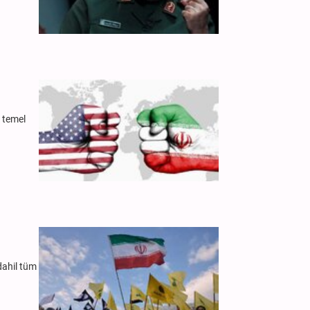
 temel
dahil tüm