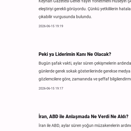
Keyhan Gazetesi Genel Yayın Yönetmeni Hüseyin Şeri
eleştiriyi gerekli görüyordu. Çünkü yetkililerin hat
çıkabilir vurgusunda bulundu.
2026-06-15 19:19
Peki ya Liderimin Kanı Ne Olacak?
Bugün şafak vakti, aylar süren çekişmelerin ardınd
günlerde gerek sokak gösterilerinde gerekse medya 
gözlemcilere göre, zamanında ve şeffaf bilgilendir
2026-06-15 19:17
İran, ABD ile Anlaşmada Ne Verdi Ne Aldı?
İran ile ABD, aylar süren yoğun müzakerelerin ardı