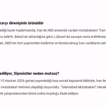
karşı direnişinin ürünüdür
ediği basın toplantısında, İran ile ABD arasında varılan mutabakatın “İran 
unu belirtti. Bekai’nin aktardığına göre, Lübnan’da savaşın sona erdirilmesi
en, ABD’nin tüm yaptırımları kaldırma ve dondurulmuş İran varlıklarını se
ediliyor, Siyonistler neden mutsuz?
 15 Haziran 2026 gecesi yayımladığı kısa ancak kapsamlı bildiriyle, İran il
hai mutabakat metnine ulaşıldığı duyuruldu. “İslamabad Mutabakatı” olarak
tik çatışmalarından birine nokta koyduğu ifade ediliyor.