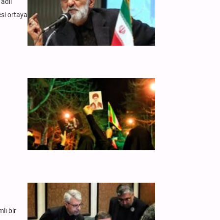
adil
esi ortaya
n
lı bir