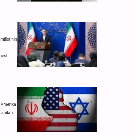
milletinin
rbest
e Amerika
 anılan