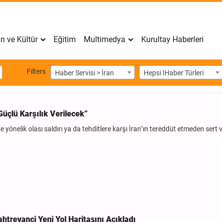
n ve Kültür
Eğitim
Multimedya
Kurultay Haberleri
Filters
Haber Servisi > İran
Hepsi اHaber Türleri
üçlü Karşılık Verilecek”
nelik olası saldırı ya da tehditlere karşı İran’ın tereddüt etmeden sert ve
htrevançi Yeni Yol Haritasını Açıkladı