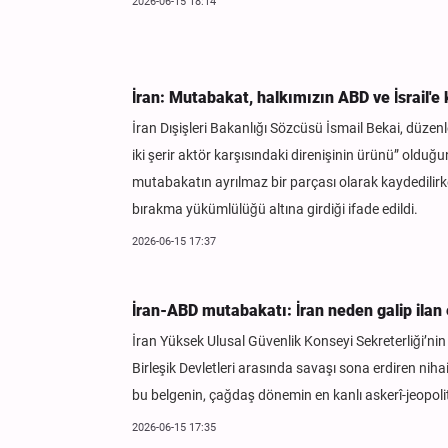
2026-06-15 18:14
İran: Mutabakat, halkımızın ABD ve İsrail'e 
İran Dışişleri Bakanlığı Sözcüsü İsmail Bekai, düzenl
iki şerir aktör karşısındaki direnişinin ürünü” olduğ
mutabakatın ayrılmaz bir parçası olarak kaydedilirk
bırakma yükümlülüğü altına girdiği ifade edildi.
2026-06-15 17:37
İran-ABD mutabakatı: İran neden galip ilan 
İran Yüksek Ulusal Güvenlik Konseyi Sekreterliği’nin
Birleşik Devletleri arasında savaşı sona erdiren ni
bu belgenin, çağdaş dönemin en kanlı askerî-jeopoli
2026-06-15 17:35