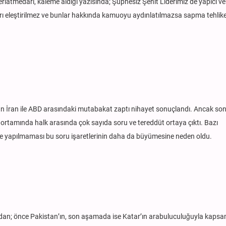
atmedari, kaleme aldığı yazısında; Şüphesiz Şehit Liderimiz de yapıcı ve 
aları eleştirilmez ve bunlar hakkında kamuoyu aydınlatılmazsa sapma tehlik
an İran ile ABD arasındaki mutabakat zaptı nihayet sonuçlandı. Ancak so
ortamında halk arasında çok sayıda soru ve tereddüt ortaya çıktı. Bazı
me yapılmaması bu soru işaretlerinin daha da büyümesine neden oldu.
ndan; önce Pakistan’ın, son aşamada ise Katar’ın arabuluculuğuyla kapsam