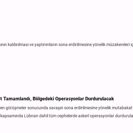
ın kaldırılması ve yaptırımların sona erdirilmesine yönelik müzakereleri iç
at Tamamlandı, Bölgedeki Operasyonlar Durdurulacak
tülen görüşmeler sonucunda savaşın sona erdirilmesine yönelik mutabakat
 kapsamında Lübnan dahil tüm cephelerde askerî operasyonlar durdurul