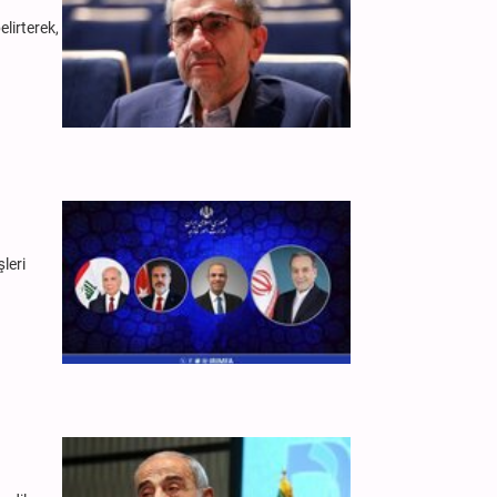
lirterek,
leri