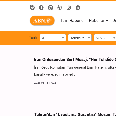
Tüm Haberler
Haberler
Di
Tarih
9
Temmuz
2026
İran Ordusundan Sert Mesaj: “Her Tehdide G
İran Ordu Komutanı Tümgeneral Emir Hatemi, ülkeye yö
karşılık vereceğini söyledi.
2026-06-16 17:02
Tahran’dan “Uygulama Garantisi” Mesajı: Ta