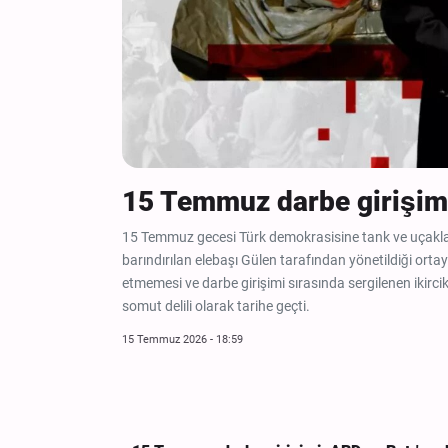
eler
15 Temmuz darbe girişimi:
15 Temmuz gecesi Türk demokrasisine tank ve uçaklar
barındırılan elebaşı Gülen tarafından yönetildiği orta
ini
etmemesi ve darbe girişimi sırasında sergilenen ikircik
 ile masada
somut delili olarak tarihe geçti.
15 Temmuz 2026 - 18:59