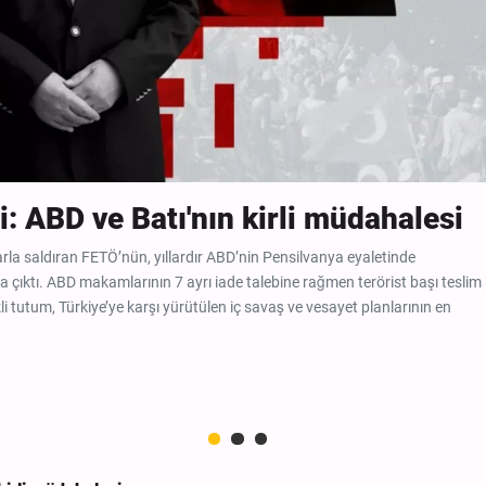
 ABD ve Batı'nın kirli müdahalesi
la saldıran FETÖ’nün, yıllardır ABD’nin Pensilvanya eyaletinde
ya çıktı. ABD makamlarının 7 ayrı iade talebine rağmen terörist başı teslim
li tutum, Türkiye’ye karşı yürütülen iç savaş ve vesayet planlarının en