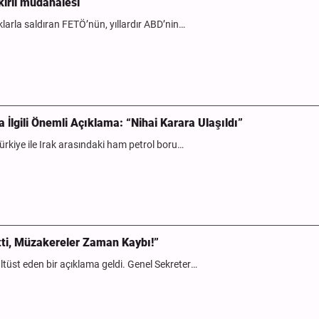
kirli müdahalesi
arla saldıran FETÖ’nün, yıllardır ABD’nin…
 İlgili Önemli Açıklama: “Nihai Karara Ulaşıldı”
kiye ile Irak arasındaki ham petrol boru…
tti, Müzakereler Zaman Kaybı!”
üst eden bir açıklama geldi. Genel Sekreter…