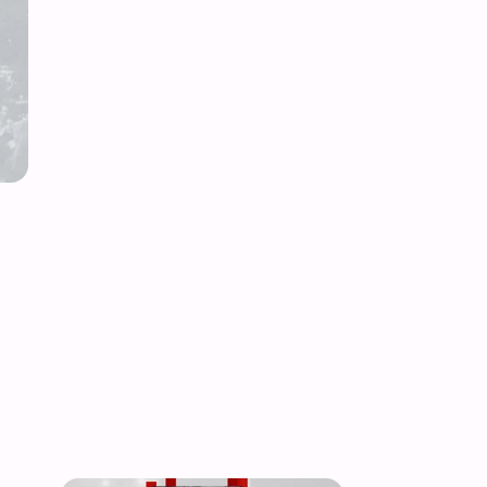
Yavuzyılmaz’dan Petrol Boru Hat
Açıklama: “Nihai Karara Ulaşıld
CHP Genel Başkan Yardımcısı Deniz Yavuzyılmaz, Türkiye ile Irak a
Mahkemesi sürecinin tamamlandığını duyurdu. Yavuzyılmaz, davanın
detayların yakından takip edildiğini vurguladı.
12 Temmuz 2026 - 18:36