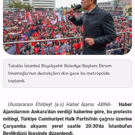
Tutuklu İstanbul Büyükşehir Belediye Başkanı Ekrem
İmamoğlu'nun destekçileri dün gece bu metropolde
toplandı.
Uluslararası Ehlibeyt (a.s) Haber Ajansı -ABNA-
Haber
Ajanslarının Ankara'dan verdiği haberine göre, bu protesto
mitingi, Türkiye Cumhuriyet Halk Partisi'nin çağrısı üzerine
Çarşamba akşamı yerel saatle 20:30'da İstanbul'un
Beylikdüzü ilçesinde düzenlendi.