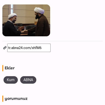
Ekler
Kum
ABNA
yorumunuz