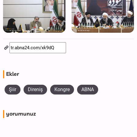
Ekler
Şiir
Direniş
Kongre
ABNA
yorumunuz