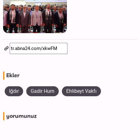
Ekler
Iğdır
Gadir Hum
Ehlibeyt Vakfı
yorumunuz