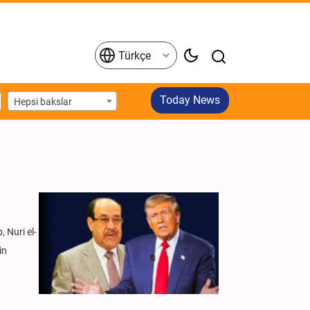
Türkçe
Today News
Hepsi bakslar
 Nuri el-
in