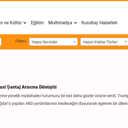
n ve Kültür
Eğitim
Multimedya
Kurultay Haberleri
Filters
Hepsi Servisler
Hepsi اHaber Türleri
yasi Şantaj Aracına Dönüştü
rine yönelik müdahaleci tutumunu bir kez daha gözler önüne serdi. Trump,
at’a yapılan ABD yardımlarının kesileceğini duyurarak egemen bir ülken