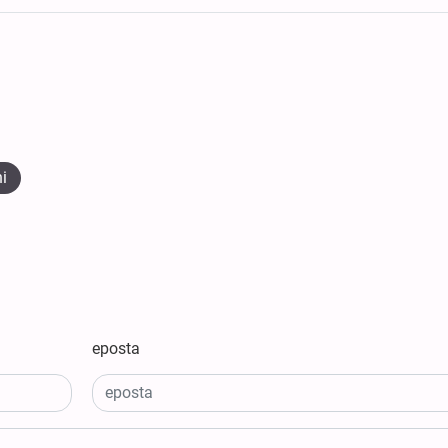
i
eposta