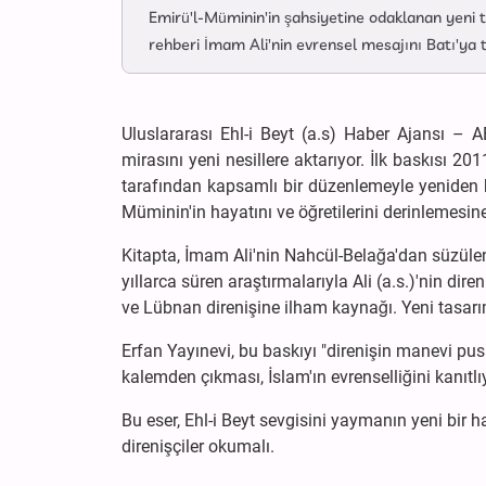
Emirü'l-Müminin'in şahsiyetine odaklanan yeni t
rehberi İmam Ali'nin evrensel mesajını Batı'ya 
Uluslararası Ehl-i Beyt (a.s) Haber Ajansı – A
mirasını yeni nesillere aktarıyor. İlk baskısı 2
tarafından kapsamlı bir düzenlemeyle yeniden bas
Müminin'in hayatını ve öğretilerini derinlemesine 
Kitapta, İmam Ali'nin Nahcül-Belağa'dan süzülen
yıllarca süren araştırmalarıyla Ali (a.s.)'nin di
ve Lübnan direnişine ilham kaynağı. Yeni tasarım,
Erfan Yayınevi, bu baskıyı "direnişin manevi pus
kalemden çıkması, İslam'ın evrenselliğini kanıtlı
Bu eser, Ehl-i Beyt sevgisini yaymanın yeni bir h
direnişçiler okumalı.