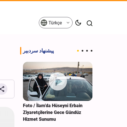
Türkçe
پیشنهاد سردبیر
 Darbe: 4
Foto / İlam’da Hüseyni Erbain
Foto / Bağdat’
Ziyaretçilerine Gece Gündüz
Anıtında Muk
Hizmet Sunumu
Türbesi Hizme