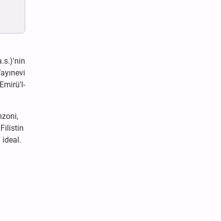
.s.)'nin
Yayınevi
Emirü'l-
nzoni,
Filistin
 ideal.