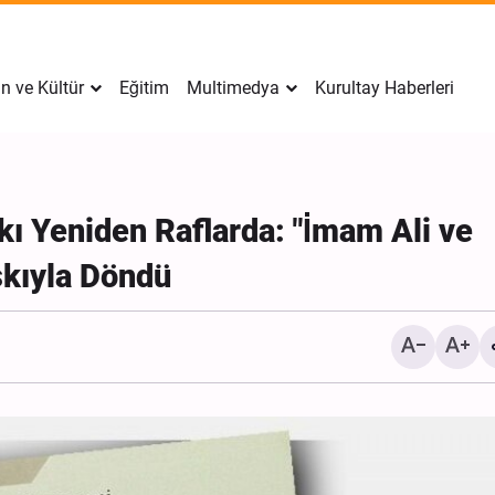
n ve Kültür
Eğitim
Multimedya
Kurultay Haberleri
Aşkı Yeniden Raflarda: "İmam Ali ve
skıyla Döndü
İran’da Tekfirci Örgütlere
Hücre Çökertildi, 15 Kişi
Gözaltına Alındı