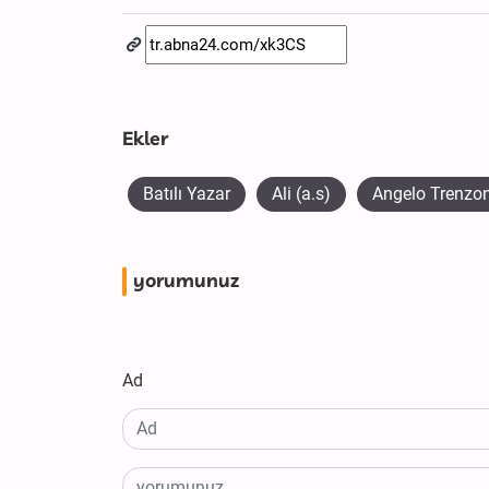
Ekler
Batılı Yazar
Ali (a.s)
Angelo Trenzon
yorumunuz
Ad