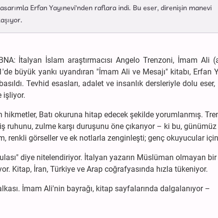
asarımla Erfan Yayınevi'nden raflara indi. Bu eser, direnişin manevi
taşıyor.
BNA: İtalyan İslam araştırmacısı Angelo Trenzoni, İmam Ali (a
011'de büyük yankı uyandıran "İmam Ali ve Mesajı" kitabı, Erfan 
ıldı. Tevhid esasları, adalet ve insanlık dersleriyle dolu eser, 
işliyor.
 hikmetler, Batı okuruna hitap edecek şekilde yorumlanmış. Tre
reniş ruhunu, zulme karşı duruşunu öne çıkarıyor – ki bu, günümüz 
 renkli görseller ve ek notlarla zenginleşti; genç okuyucular için
ulası" diye nitelendiriyor. İtalyan yazarın Müslüman olmayan bir
yor. Kitap, İran, Türkiye ve Arap coğrafyasında hızla tükeniyor.
alkası. İmam Ali'nin bayrağı, kitap sayfalarında dalgalanıyor –