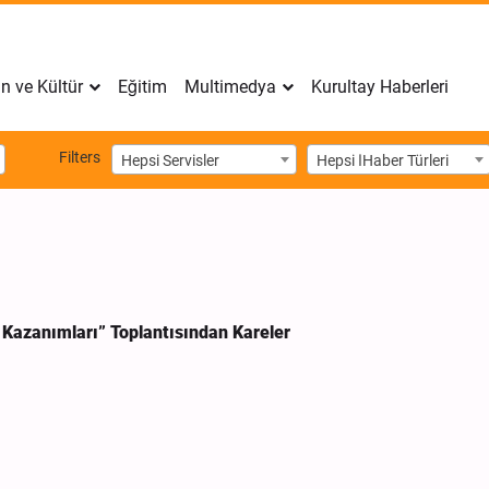
n ve Kültür
Eğitim
Multimedya
Kurultay Haberleri
Filters
Hepsi Servisler
Hepsi اHaber Türleri
 Kazanımları” Toplantısından Kareler