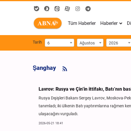
Tüm Haberler
Haberler
Di
Tarih
6
Ağustos
2026
Şanghay
Lavrov: Rusya ve Çin’in ittifakı, Batı’nın b
Rusya Dışişleri Bakanı Sergey Lavrov, Moskova-Peken
tanımladı; iki ülkenin Batı yaptırımlarına rağmen k
ulaşacağını vurguladı.
2026-05-21 18:41