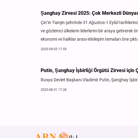
Şanghay Zirvesi 2025: Çok Merkezli Dünyada 
Çin’in Tianjin şehrinde 31 Ağustos-1 Eylül tarihlerin
ve gözlemci ülkelerin liderlerini bir araya getirerek ön
ekonomi ve halklar arası etkileşim temaları öne çıktı
2025-09-03 17:59
Putin, Şanghay İşbirliği Örgütü Zirvesi için Çi
Rusya Devlet Başkanı Vladimir Putin, Şanghay İşbirli
2025-08-31 17:28
ابنا