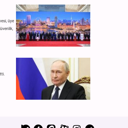
vesi, üye
güvenlik,
ti.