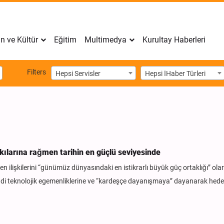
n ve Kültür
Eğitim
Multimedya
Kurultay Haberleri
Filters
Hepsi Servisler
Hepsi اHaber Türleri
askılarına rağmen tarihin en güçlü seviyesinde
 ilişkilerini “günümüz dünyasındaki en istikrarlı büyük güç ortaklığı” ola
endi teknolojik egemenliklerine ve “kardeşçe dayanışmaya” dayanarak hede