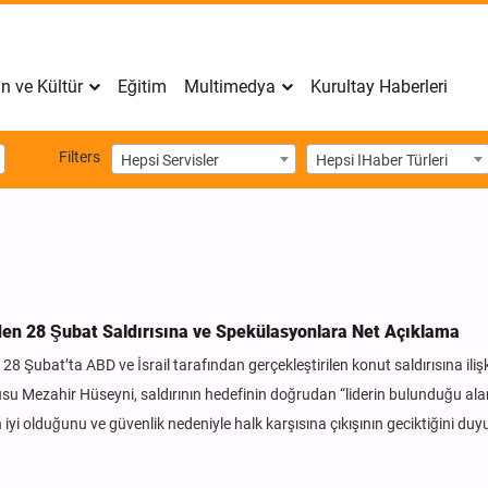
n ve Kültür
Eğitim
Multimedya
Kurultay Haberleri
Filters
Hepsi Servisler
Hepsi اHaber Türleri
en 28 Şubat Saldırısına ve Spekülasyonlara Net Açıklama
28 Şubat’ta ABD ve İsrail tarafından gerçekleştirilen konut saldırısına ili
usu Mezahir Hüseyni, saldırının hedefinin doğrudan “liderin bulunduğu ala
yi olduğunu ve güvenlik nedeniyle halk karşısına çıkışının geciktiğini duy