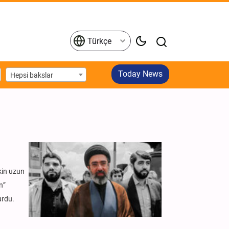
Türkçe
Today News
Hepsi bakslar
şkin uzun
n”
urdu.