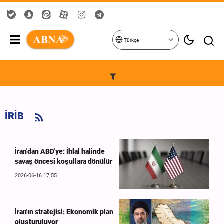
Türkçe
İRİB
İran'dan ABD'ye: İhlal halinde
savaş öncesi koşullara dönülür
2026-06-16 17:55
İran'ın stratejisi: Ekonomik plan
oluşturuluyor