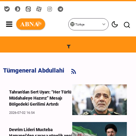
Türkçe
Tümgeneral Abdullahi
Tahran’dan Sert Uyarı: “Her Türlü
Müdahaleye Hazırız” Mesajı
Bölgedeki Gerilimi Artırdı
2026-07-02 16:54
Devrim Lideri Mucteba
Hamanei'den savaşa yönelik yeni