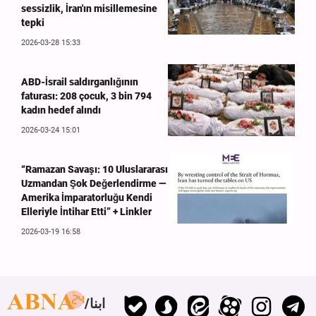
sessizlik, İran'ın misillemesine
tepki
2026-03-28 15:33
ABD-İsrail saldırganlığının
faturası: 208 çocuk, 3 bin 794
kadın hedef alındı
2026-03-24 15:01
“Ramazan Savaşı: 10 Uluslararası
Uzmandan Şok Değerlendirme —
Amerika İmparatorluğu Kendi
Elleriy­le İntihar Etti” + Linkler
2026-03-19 16:58
ابنا