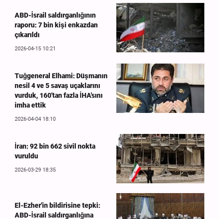
ABD-İsrail saldırganlığının
raporu: 7 bin kişi enkazdan
çıkarıldı
2026-04-15 10:21
Tuğgeneral Elhami: Düşmanın
nesil 4 ve 5 savaş uçaklarını
vurduk, 160'tan fazla İHA'sını
imha ettik
2026-04-04 18:10
İran: 92 bin 662 sivil nokta
vuruldu
2026-03-29 18:35
El-Ezher'in bildirisine tepki:
ABD-İsrail saldırganlığına