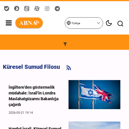
Türkçe
Küresel Sumud Filosu
İngiltere'den göstermelik
müdahale: İsrail’in Londra
Maslahatgüzarını Bakanlığa
çağırdı
2026-05-21 19:14
Haydut İsrail, Küresel Sumud