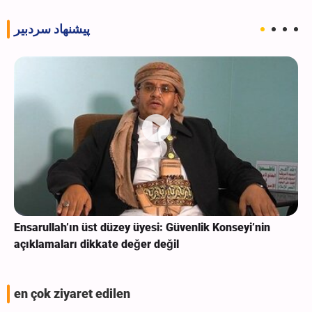
پیشنهاد سردبیر
Ensarullah’ın üst düzey üyesi: Güvenlik Konseyi’nin
açıklamaları dikkate değer değil
en çok ziyaret edilen