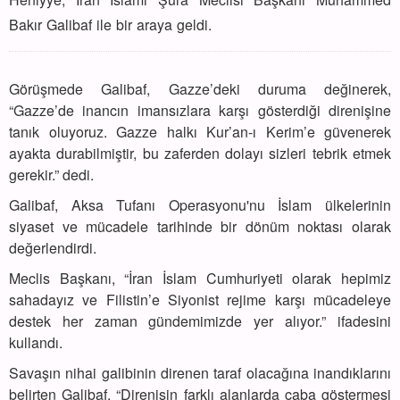
Bakır Galibaf ile bir araya geldi.
Görüşmede Galibaf, Gazze’deki duruma değinerek,
“Gazze’de inancın imansızlara karşı gösterdiği direnişine
tanık oluyoruz. Gazze halkı Kur’an-ı Kerim’e güvenerek
ayakta durabilmiştir, bu zaferden dolayı sizleri tebrik etmek
gerekir.” dedi.
Galibaf, Aksa Tufanı Operasyonu'nu İslam ülkelerinin
siyaset ve mücadele tarihinde bir dönüm noktası olarak
değerlendirdi.
Meclis Başkanı, “İran İslam Cumhuriyeti olarak hepimiz
sahadayız ve Filistin’e Siyonist rejime karşı mücadeleye
destek her zaman gündemimizde yer alıyor.” ifadesini
kullandı.
Savaşın nihai galibinin direnen taraf olacağına inandıklarını
belirten Galibaf, “Direnişin farklı alanlarda çaba göstermesi