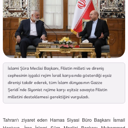
İslami Şûra Meclisi Başkanı, Filistin milleti ve direniş
cephesinin işgalci rejim İsrail karşısında gösterdiği eşsiz
direnişi takdir ederek, tüm İslam dünyasının Gazze
Şeridi’nde Siyonist rejime karşı eşitsiz savaşta Filistin
milletini desteklemesi gerektiğini vurguladı.
Tahran'ı ziyaret eden Hamas Siyasi Büro Başkanı İsmail
Heniyye, İran İslami Şûra Meclisi Başkanı Muhammed