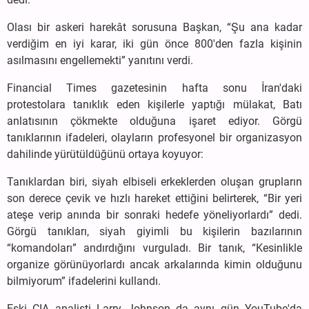
Olası bir askeri harekât sorusuna Başkan, “Şu ana kadar
verdiğim en iyi karar, iki gün önce 800'den fazla kişinin
asılmasını engellemekti” yanıtını verdi.
Financial Times gazetesinin hafta sonu İran'daki
protestolara tanıklık eden kişilerle yaptığı mülakat, Batı
anlatısının çökmekte olduğuna işaret ediyor. Görgü
tanıklarının ifadeleri, olayların profesyonel bir organizasyon
dahilinde yürütüldüğünü ortaya koyuyor:
Tanıklardan biri, siyah elbiseli erkeklerden oluşan grupların
son derece çevik ve hızlı hareket ettiğini belirterek, “Bir yeri
ateşe verip anında bir sonraki hedefe yöneliyorlardı” dedi.
Görgü tanıkları, siyah giyimli bu kişilerin bazılarının
“komandoları” andırdığını vurguladı. Bir tanık, “Kesinlikle
organize görünüyorlardı ancak arkalarında kimin olduğunu
bilmiyorum” ifadelerini kullandı.
Eski CIA analisti Larry Johnson da aynı gün YouTube'da