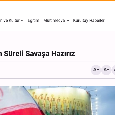
n ve Kültür
Eğitim
Multimedya
Kurultay Haberleri
n Süreli Savaşa Hazırız
İran’da Tekfirci Örgütlere
Hücre Çökertildi, 15 Kişi
Gözaltına Alındı