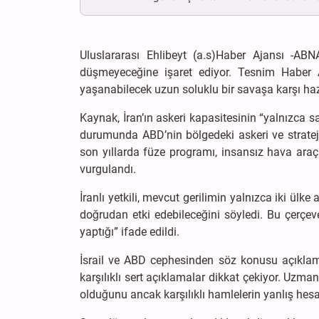
Uluslararası Ehlibeyt (a.s)Haber Ajansı -ABN
düşmeyeceğine işaret ediyor. Tesnim Haber A
yaşanabilecek uzun soluklu bir savaşa karşı hazır
Kaynak, İran’ın askeri kapasitesinin “yalnızca 
durumunda ABD’nin bölgedeki askeri ve stratejik 
son yıllarda füze programı, insansız hava araçla
vurgulandı.
İranlı yetkili, mevcut gerilimin yalnızca iki ülk
doğrudan etki edebileceğini söyledi. Bu çerçe
yaptığı” ifade edildi.
İsrail ve ABD cephesinden söz konusu açıklamay
karşılıklı sert açıklamalar dikkat çekiyor. Uzma
olduğunu ancak karşılıklı hamlelerin yanlış hesapl