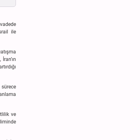
 vadede
ail ile
 çatışma
 İran’ın
rtırdığı
e sürece
lanlama
lilik ve
iliminde