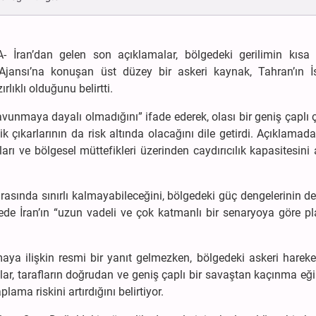
A- İran’dan gelen son açıklamalar, bölgedeki gerilimin kısa
jansı’na konuşan üst düzey bir askeri kaynak, Tahran’ın İsr
lıklı olduğunu belirtti.
savunmaya dayalı olmadığını” ifade ederek, olası bir geniş çaplı
çıkarlarının da risk altında olacağını dile getirdi. Açıklamada,
rı ve bölgesel müttefikleri üzerinden caydırıcılık kapasitesini a
e arasında sınırlı kalmayabileceğini, bölgedeki güç dengelerinin d
vede İran’ın “uzun vadeli ve çok katmanlı bir senaryoya göre p
a ilişkin resmi bir yanıt gelmezken, bölgedeki askeri hareket
nlar, tarafların doğrudan ve geniş çaplı bir savaştan kaçınma eğ
ama riskini artırdığını belirtiyor.