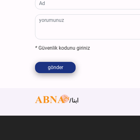
*
Güvenlik kodunu giriniz
gönder
ابنا