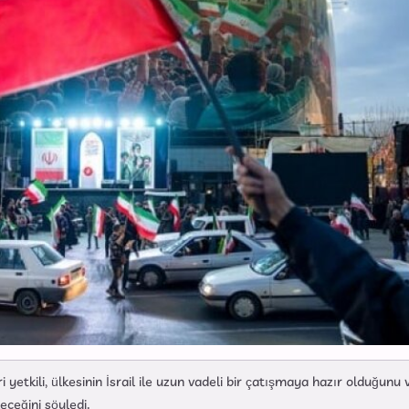
yetkili, ülkesinin İsrail ile uzun vadeli bir çatışmaya hazır olduğunu 
eceğini söyledi.