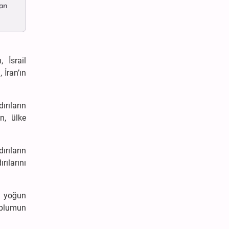
dan
 İsrail
 İran’ın
ırıların
en, ülke
ırıların
rılarını
a yoğun
toplumun