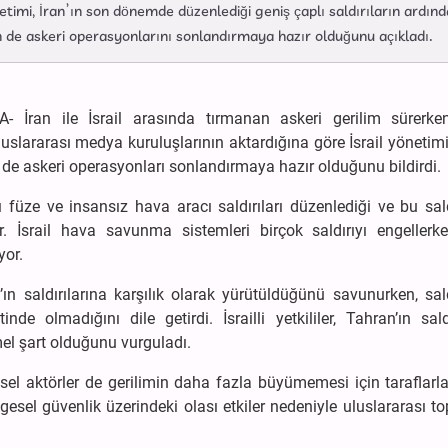
etimi, İran’ın son dönemde düzenlediği geniş çaplı saldırıların ardın
in de askeri operasyonlarını sonlandırmaya hazır olduğunu açıkladı.
- İran ile İsrail arasında tırmanan askeri gerilim sürerken,
slararası medya kuruluşlarının aktardığına göre İsrail yönetimi,
 de askeri operasyonları sonlandırmaya hazır olduğunu bildirdi.
ı füze ve insansız hava aracı saldırıları düzenlediği ve bu sald
or. İsrail hava savunma sistemleri birçok saldırıyı engellerk
yor.
’ın saldırılarına karşılık olarak yürütüldüğünü savunurken, sald
 olmadığını dile getirdi. İsrailli yetkililer, Tahran’ın saldı
el şart olduğunu vurguladı.
el aktörler de gerilimin daha fazla büyümemesi için taraflarl
lgesel güvenlik üzerindeki olası etkiler nedeniyle uluslararası 