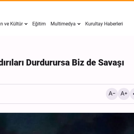
n ve Kültür
Eğitim
Multimedya
Kurultay Haberleri
ldırıları Durdurursa Biz de Savaşı
İran’da Tekfirci Örgütlere
Hücre Çökertildi, 15 Kişi
Gözaltına Alındı