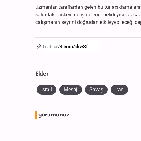
Uzmanlar, taraflardan gelen bu tür açıklamaları
sahadaki askeri gelişmelerin belirleyici olaca
çatışmanın seyrini doğrudan etkileyebileceği değe
Ekler
İsrail
Mesaj
Savaş
İran
yorumunuz