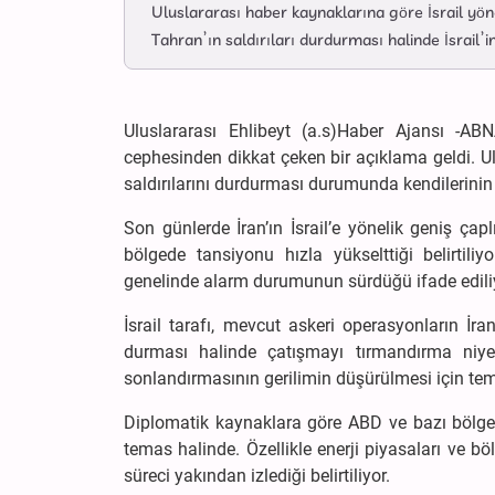
Uluslararası haber kaynaklarına göre İsrail yön
Tahran’ın saldırıları durdurması halinde İsrail’
Uluslararası Ehlibeyt (a.s)Haber Ajansı -ABNA
cephesinden dikkat çeken bir açıklama geldi. Ulu
saldırılarını durdurması durumunda kendilerinin
Son günlerde İran’ın İsrail’e yönelik geniş çapl
bölgede tansiyonu hızla yükselttiği belirtiliy
genelinde alarm durumunun sürdüğü ifade edili
İsrail tarafı, mevcut askeri operasyonların İran
durması halinde çatışmayı tırmandırma niyetinde
sonlandırmasının gerilimin düşürülmesi için tem
Diplomatik kaynaklara göre ABD ve bazı bölges
temas halinde. Özellikle enerji piyasaları ve bö
süreci yakından izlediği belirtiliyor.