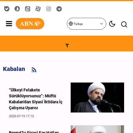
Türkçe
Kabalan
“Ülkeyi Felakete
Sürüklüyorsunuz”: Müftü
Kabalan’dan Siyasi İktidara İç
Çatışma Uyarısı
2026-07-19 17:15
Beyrut’ta Siyasi Fay Hatları