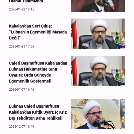
Olarak Tanımlandı
2026-01-22 18:15
Kabalan’dan Sert Çıkış:
“Lübnan’ın Egemenliği Masada
Değil”
2026-01-21 17:06
Caferi Başmüftüsü Kabalan'dan
Lübnan Hükümetine Sınır
Uyarısı: Ordu Güneyde
Egemenlik Göstermeli
2026-01-07 16:46
Lübnan Caferi Başmüftüsü
Kabalan’dan Kritik Uyarı: İç Kriz
Dış Tehditten Daha Tehlikeli
2025-12-07 16:49