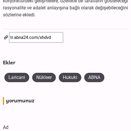
konjonktürdeki gelişmelere, özellikle de tarafların göstereceği
rasyonalite ve adalet anlayışına bağlı olarak değişebileceğini
sözlerine ekledi.
Ekler
Laricani
Nükleer
Hukuki
ABNA
yorumunuz
Ad