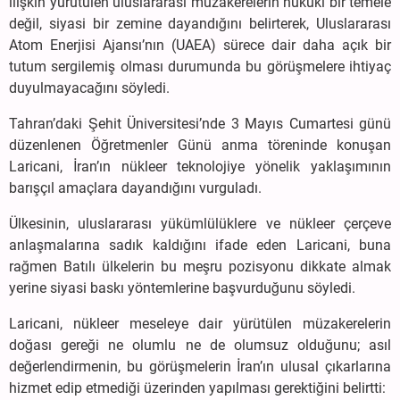
ilişkin yürütülen uluslararası müzakerelerin hukuki bir temele
değil, siyasi bir zemine dayandığını belirterek, Uluslararası
Atom Enerjisi Ajansı’nın (UAEA) sürece dair daha açık bir
tutum sergilemiş olması durumunda bu görüşmelere ihtiyaç
duyulmayacağını söyledi.
Tahran’daki Şehit Üniversitesi’nde 3 Mayıs Cumartesi günü
düzenlenen Öğretmenler Günü anma töreninde konuşan
Laricani, İran’ın nükleer teknolojiye yönelik yaklaşımının
barışçıl amaçlara dayandığını vurguladı.
Ülkesinin, uluslararası yükümlülüklere ve nükleer çerçeve
anlaşmalarına sadık kaldığını ifade eden Laricani, buna
rağmen Batılı ülkelerin bu meşru pozisyonu dikkate almak
yerine siyasi baskı yöntemlerine başvurduğunu söyledi.
Laricani, nükleer meseleye dair yürütülen müzakerelerin
doğası gereği ne olumlu ne de olumsuz olduğunu; asıl
değerlendirmenin, bu görüşmelerin İran’ın ulusal çıkarlarına
hizmet edip etmediği üzerinden yapılması gerektiğini belirtti: