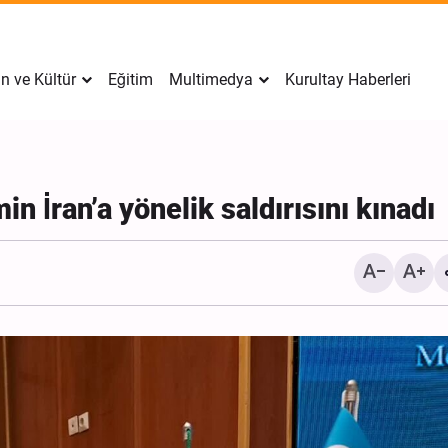
n ve Kültür
Eğitim
Multimedya
Kurultay Haberleri
n İran’a yönelik saldırısını kınadı
İran’da Tekfirci Örgütlere
Hücre Çökertildi, 15 Kişi
Gözaltına Alındı