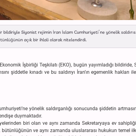
r bildiriyle Siyonist rejimin İran İslam Cumhuriyeti’ne yönelik saldırıs
ünlüğünün açık bir ihlali olarak nitelendirdi.
Ekonomik İşbirliği Teşkilatı (EKO), bugün yayımladığı bildiride, 
sını şiddetle kınadı ve bu saldırıyı İran’ın egemenlik hakları il
Cumhuriyeti’ne yönelik saldırganlığı sonucunda şiddetin artmas
 endişe duymaktadır.
 üyelerinden biri olan ve aynı zamanda Sekretaryaya ev sahipli
k bütünlüğünün ve aynı zamanda uluslararası hukukun temel ilke