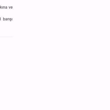
lkına ve
l barışı