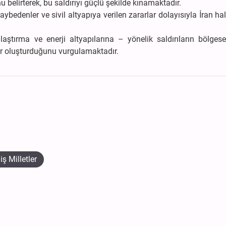
nu belirterek, bu saldırıyı güçlü şekilde kınamaktadır.
kaybedenler ve sivil altyapıya verilen zararlar dolayısıyla İran ha
laştırma ve enerji altyapılarına – yönelik saldırıların bölgese
itler oluşturduğunu vurgulamaktadır.
iş Milletler