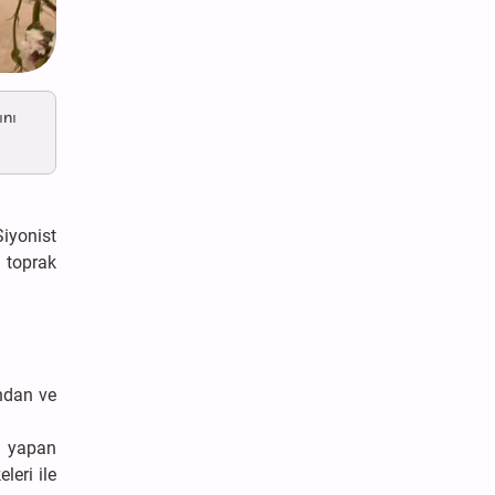
ını
Siyonist
e toprak
ından ve
ği yapan
leri ile