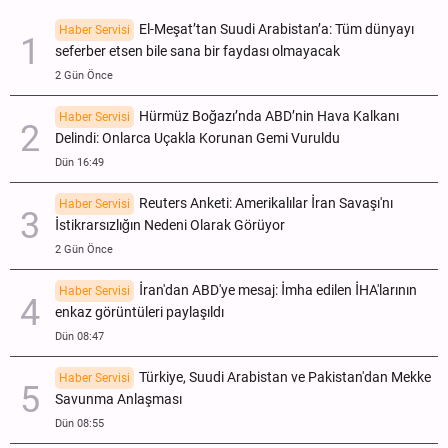
El-Meşat’tan Suudi Arabistan’a: Tüm dünyayı
Haber Servisi
seferber etsen bile sana bir faydası olmayacak
2 Gün Önce
Hürmüz Boğazı’nda ABD’nin Hava Kalkanı
Haber Servisi
Delindi: Onlarca Uçakla Korunan Gemi Vuruldu
Dün 16:49
Reuters Anketi: Amerikalılar İran Savaşı'nı
Haber Servisi
İstikrarsızlığın Nedeni Olarak Görüyor
2 Gün Önce
İran'dan ABD'ye mesaj: İmha edilen İHA'larının
Haber Servisi
enkaz görüntüleri paylaşıldı
Dün 08:47
Türkiye, Suudi Arabistan ve Pakistan'dan Mekke
Haber Servisi
Savunma Anlaşması
Dün 08:55