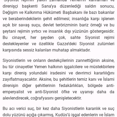
direnişçi başkenti Sana’ya düzenlediği saldırı sonucu,
Değişim ve Kalkınma Hükümeti Başbakanı ile bazı bakanlar
ve beraberindekilerin şehit edilmesi; insanlığa karşı işlenen
açık bir savaş suçu, devlet terörizminin bariz örneği ve bu
şeytani rejimin yırtıcı ve insanlık dışı yüzünün göstergesidir.
Bu cinayet, her şeyden çok, sahte Siyonist rejimi
destekleyenler ve özellikle Gazze’deki Siyonist zulümleri
karşısında sessiz kalanları muhatap almaktadır.
Siyonistlerin ve onların destekçilerinin zannettiğinin aksine,
bu tür cinayetler Yemen halkının işgalcilere ve müstekbirlere
karşı direniş yolundaki iradesini ve devrimci kararlılığını
zayıflatmayacaktır. Aksine, bu şehitlerin temiz kanı ve İslami
direnişin diğer şehitlerinin fedakârlıkları, bölgede anti-
emperyalist ve anti-Siyonist öfke ve uyanışı daha da
alevlendirecek, coğrafyasını genişletecektir.
Bu acı verici suç, bir kez daha Siyonistlerin karanlık ve suç
dolu yüzünü açığa çıkarmış, Kudüs’ü işgal edenlerin ve İslam