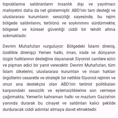
topraklarına saldıranların insanlık dışı ve yayılmacı
mahiyetini daha da net göstermiştir. ABD’nin tam desteği ve
uluslararası kurumların sessizliği sayesinde, bu rejim
bölgede saldırılarını, terörünü ve soykırımını sürdürmekte;
bölgesel ve küresel güvenliği ciddi bir tehdit altına
sokmaktadır.
Devrim Muhafızları vurguluyor: Bölgedeki İslami direniş,
özellikle direnişçi Yemen halkı, iman, irade ve dünyanın
özgür halklarının desteğine dayanarak Siyonist canilere ezici
ve pişman edici bir yanıt verecektir. Devrim Muhafızları, tüm
İslam ülkelerini, uluslararası kurumları ve insan hakları
örgütlerini cesaretle ve stratejik bir netlikle Siyonist rejimin ve
onun ana destekçisi olan ABD’nin terörist politikaları
karşısındaki sessizlik ve eylemsizliklerine son vermeye
çağırmakta; Yemen’in kahraman halkı ve mazlum Gazze’nin
yanında durarak bu cinayet ve saldırıları kalıcı şekilde
durduracak ciddi adımlar atmaya davet etmektedir.