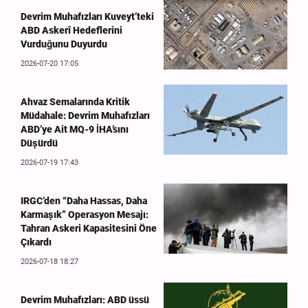
Devrim Muhafızları Kuveyt’teki
ABD Askerî Hedeflerini
Vurduğunu Duyurdu
2026-07-20 17:05
Ahvaz Semalarında Kritik
Müdahale: Devrim Muhafızları
ABD’ye Ait MQ-9 İHA’sını
Düşürdü
2026-07-19 17:43
IRGC’den “Daha Hassas, Daha
Karmaşık” Operasyon Mesajı:
Tahran Askeri Kapasitesini Öne
Çıkardı
2026-07-18 18:27
Devrim Muhafızları: ABD üssü