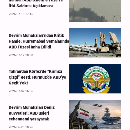
İran’dan ABD Üslerine Füze ve
İHA Saldırısı Açıklaması
2026-07-13 17:16
Devrim Muhafızları’ndan Kritik
Hamle: Hürremabad Semalarında
ABD Füzesi İmha Edildi
2026-07-12 18:30
Tahran’dan Körfez’de “Kırmızı
Çizgi” Resti: Hürmüz’de ABD’ye
Geçit Yok!
2026-07-02 16:06
Devrim Muhafızları Deniz
Kuvvetleri: ABD üsleri
cehennemi yaşayacak
2026-06-28 18:26