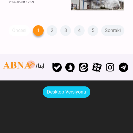
2026-06-08 17:59
Öncesi
1
2
3
4
5
Sonraki
ابنا
Desktop Versiyonu