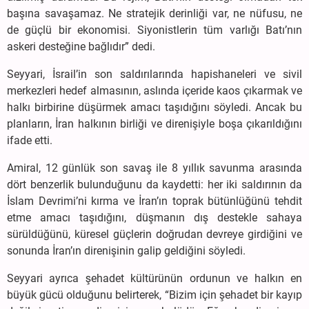
başına savaşamaz. Ne stratejik derinliği var, ne nüfusu, ne
de güçlü bir ekonomisi. Siyonistlerin tüm varlığı Batı’nın
askeri desteğine bağlıdır” dedi.
Seyyari, İsrail’in son saldırılarında hapishaneleri ve sivil
merkezleri hedef almasının, aslında içeride kaos çıkarmak ve
halkı birbirine düşürmek amacı taşıdığını söyledi. Ancak bu
planların, İran halkının birliği ve direnişiyle boşa çıkarıldığını
ifade etti.
Amiral, 12 günlük son savaş ile 8 yıllık savunma arasında
dört benzerlik bulunduğunu da kaydetti: her iki saldırının da
İslam Devrimi’ni kırma ve İran’ın toprak bütünlüğünü tehdit
etme amacı taşıdığını, düşmanın dış destekle sahaya
sürüldüğünü, küresel güçlerin doğrudan devreye girdiğini ve
sonunda İran’ın direnişinin galip geldiğini söyledi.
Seyyari ayrıca şehadet kültürünün ordunun ve halkın en
büyük gücü olduğunu belirterek, “Bizim için şehadet bir kayıp