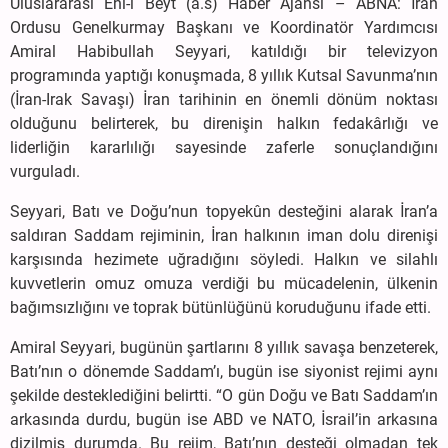
Uluslararası Ehl-i Beyt (a.s) Haber Ajansı – ABNA: İran
Ordusu Genelkurmay Başkanı ve Koordinatör Yardımcısı
Amiral Habibullah Seyyari, katıldığı bir televizyon
programında yaptığı konuşmada, 8 yıllık Kutsal Savunma’nın
(İran-Irak Savaşı) İran tarihinin en önemli dönüm noktası
olduğunu belirterek, bu direnişin halkın fedakârlığı ve
liderliğin kararlılığı sayesinde zaferle sonuçlandığını
vurguladı.
Seyyari, Batı ve Doğu’nun topyekûn desteğini alarak İran’a
saldıran Saddam rejiminin, İran halkının iman dolu direnişi
karşısında hezimete uğradığını söyledi. Halkın ve silahlı
kuvvetlerin omuz omuza verdiği bu mücadelenin, ülkenin
bağımsızlığını ve toprak bütünlüğünü koruduğunu ifade etti.
Amiral Seyyari, bugünün şartlarını 8 yıllık savaşa benzeterek,
Batı’nın o dönemde Saddam’ı, bugün ise siyonist rejimi aynı
şekilde desteklediğini belirtti. “O gün Doğu ve Batı Saddam’ın
arkasında durdu, bugün ise ABD ve NATO, İsrail’in arkasına
dizilmiş durumda. Bu rejim, Batı’nın desteği olmadan tek