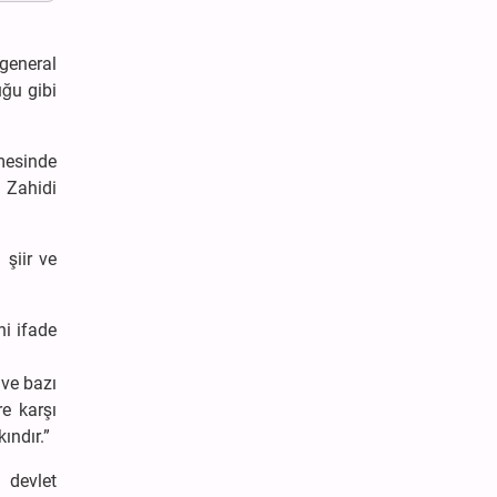
general
uğu gibi
şmesinde
i Zahidi
 şiir ve
ni ifade
 ve bazı
re karşı
ındır.”
 devlet