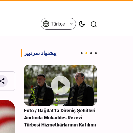
Türkçe
پیشنهاد سردبیر
bain
Foto / Bağdat’ta Direniş Şehitleri
Foto / Şelemç
düz
Anıtında Mukaddes Rezevi
Seyyidü'ş-Şüh
Türbesi Hizmetkârlarının Katılımı
Ziyaretçilerin
Sahipliği