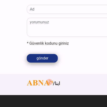
*
Güvenlik kodunu giriniz
gönder
ابنا