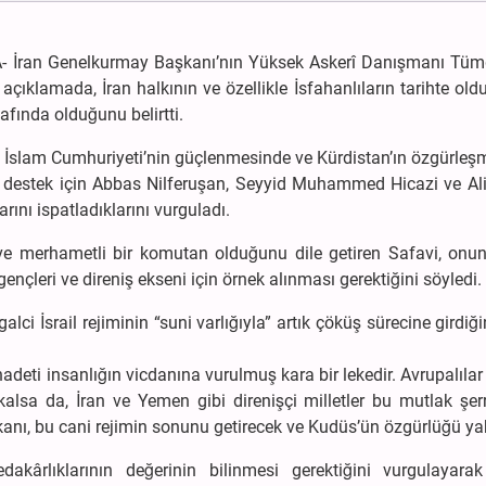
BNA- İran Genelkurmay Başkanı’nın Yüksek Askerî Danışmanı Tüm
çıklamada, İran halkının ve özellikle İsfahanlıların tarihte old
fında olduğunu belirtti.
e, İslam Cumhuriyeti’nin güçlenmesinde ve Kürdistan’ın özgürle
ına destek için Abbas Nilferuşan, Seyyid Muhammed Hicazi ve Al
ını ispatladıklarını vurguladı.
 ve merhametli bir komutan olduğunu dile getiren Safavi, onun
nçleri ve direniş ekseni için örnek alınması gerektiğini söyledi.
ci İsrail rejiminin “suni varlığıyla” artık çöküş sürecine girdiği
hadeti insanlığın vicdanına vurulmuş kara bir lekedir. Avrupalılar
kalsa da, İran ve Yemen gibi direnişçi milletler bu mutlak şer
 kanı, bu cani rejimin sonunu getirecek ve Kudüs’ün özgürlüğü yak
akârlıklarının değerinin bilinmesi gerektiğini vurgulayarak