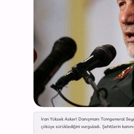
İran Yüksek Askerî Danışmanı Tümgeneral Seyyid
çöküşe sürüklediğini vurguladı. Şehitlerin kanı