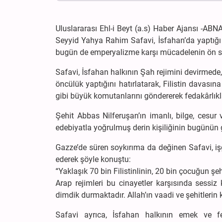
Uluslararası Ehl-i Beyt (a.s) Haber Ajansı -A
Seyyid Yahya Rahim Safavi, İsfahan’da yaptığı a
bugün de emperyalizme karşı mücadelenin ön sa
Safavi, İsfahan halkının Şah rejimini devirmed
öncülük yaptığını hatırlatarak, Filistin davas
gibi büyük komutanlarını göndererek fedakârlıklar
Şehit Abbas Nilferuşan’ın imanlı, bilge, cesur
edebiyatla yoğrulmuş derin kişiliğinin bugünün ge
Gazze’de süren soykırıma da değinen Safavi, işgal
ederek şöyle konuştu:
“Yaklaşık 70 bin Filistinlinin, 20 bin çocuğun şe
Arap rejimleri bu cinayetler karşısında sessiz 
dimdik durmaktadır. Allah’ın vaadi ve şehitlerin
Safavi ayrıca, İsfahan halkının emek ve fed