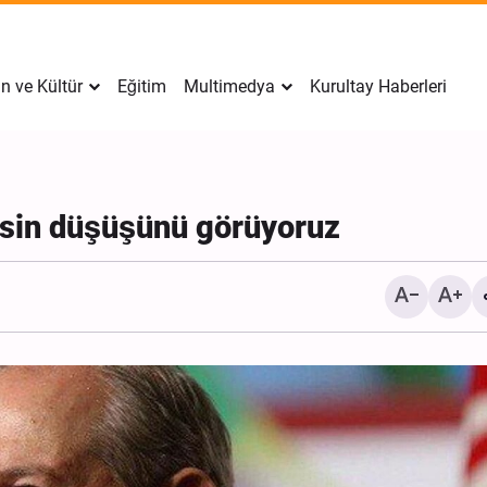
n ve Kültür
Eğitim
Multimedya
Kurultay Haberleri
 kesin düşüşünü görüyoruz
İran’da Tekfirci Örgütlere Darbe: 4
Foto / İlam’da Hüseyni Er
Hücre Çökertildi, 15 Kişi
Ziyaretçilerine Gece Gün
Gözaltına Alındı
Hizmet Sunumu