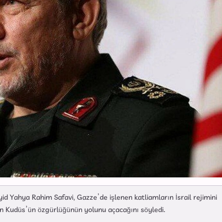
 Yahya Rahim Safavi, Gazze’de işlenen katliamların İsrail rejimini
nın Kudüs’ün özgürlüğünün yolunu açacağını söyledi.