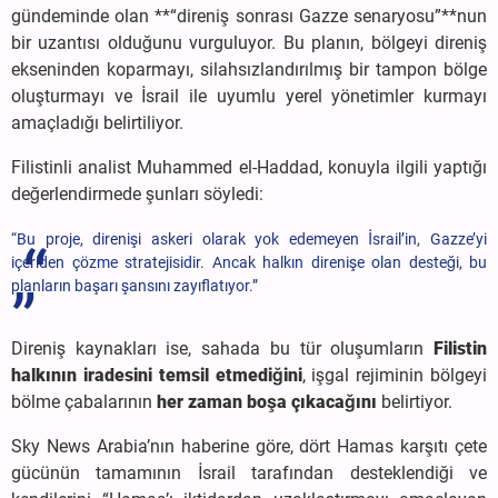
gündeminde olan **“direniş sonrası Gazze senaryosu”**nun
bir uzantısı olduğunu vurguluyor. Bu planın, bölgeyi direniş
ekseninden koparmayı, silahsızlandırılmış bir tampon bölge
oluşturmayı ve İsrail ile uyumlu yerel yönetimler kurmayı
amaçladığı belirtiliyor.
Filistinli analist Muhammed el-Haddad, konuyla ilgili yaptığı
değerlendirmede şunları söyledi:
“Bu proje, direnişi askeri olarak yok edemeyen İsrail’in, Gazze’yi
içeriden çözme stratejisidir. Ancak halkın direnişe olan desteği, bu
planların başarı şansını zayıflatıyor.”
Direniş kaynakları ise, sahada bu tür oluşumların
Filistin
halkının iradesini temsil etmediğini
, işgal rejiminin bölgeyi
bölme çabalarının
her zaman boşa çıkacağını
belirtiyor.
Sky News Arabia’nın haberine göre, dört Hamas karşıtı çete
gücünün tamamının İsrail tarafından desteklendiği ve