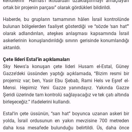
kendilerini “Hamas’ı iktidardan uzaklaştırmayı amaçlayan
ortak bir projenin parçası” olarak gördükleri bildirildi.
Haberde, bu grupların tamamının hâlen İsrail kontrolünde
bulunan bölgelerden faaliyet gösterdiği ve “sözde ‘sarı hat’”
olarak adlandırılan, ateşkes anlaşması kapsamında İsrail
askerlerinin konuşlandırıldığı sınırın gerisinde konumlandığı
aktarıldı.
Çete lideri Estal’in açıklamaları
Sky News’a konuşan çete lideri Husam el-Estal, Güney
Gazze’deki üssünden yaptığı açıklamada, “Bizim resmi bir
projemiz var; ben, Yasir Ebu Şebab, Rami Hels ve Eşref el-
Mensi. Hepimiz Yeni Gazze yanındayız. Yakında Gazze
Şeridi üzerinde tam kontrolü sağlayacağız ve tek çatı altında
birleşeceğiz.” ifadelerini kullandı.
Estal’in çete üssünün, “sarı hat” boyunca uzanan askeri bir
yolda, İsrail ordusunun en yakın mevzisine 700 metreden
daha kısa mesafede bulunduğu belirtildi. Üs, daha önce