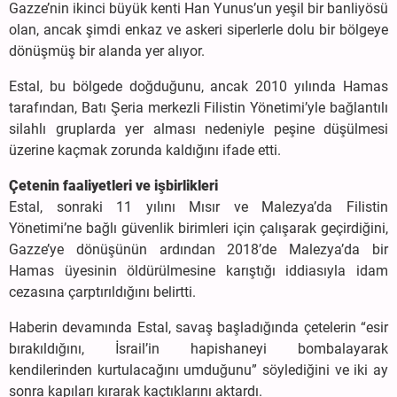
Gazze’nin ikinci büyük kenti Han Yunus’un yeşil bir banliyösü
olan, ancak şimdi enkaz ve askeri siperlerle dolu bir bölgeye
dönüşmüş bir alanda yer alıyor.
Estal, bu bölgede doğduğunu, ancak 2010 yılında Hamas
tarafından, Batı Şeria merkezli Filistin Yönetimi’yle bağlantılı
silahlı gruplarda yer alması nedeniyle peşine düşülmesi
üzerine kaçmak zorunda kaldığını ifade etti.
Çetenin faaliyetleri ve işbirlikleri
Estal, sonraki 11 yılını Mısır ve Malezya’da Filistin
Yönetimi’ne bağlı güvenlik birimleri için çalışarak geçirdiğini,
Gazze’ye dönüşünün ardından 2018’de Malezya’da bir
Hamas üyesinin öldürülmesine karıştığı iddiasıyla idam
cezasına çarptırıldığını belirtti.
Haberin devamında Estal, savaş başladığında çetelerin “esir
bırakıldığını, İsrail’in hapishaneyi bombalayarak
kendilerinden kurtulacağını umduğunu” söylediğini ve iki ay
sonra kapıları kırarak kaçtıklarını aktardı.