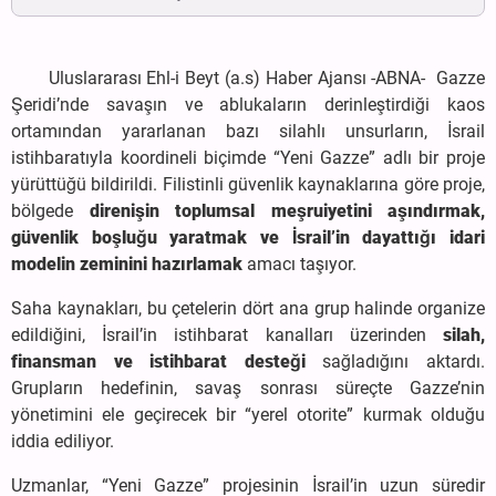
Uluslararası Ehl-i Beyt (a.s) Haber Ajansı -ABNA- Gazze
Şeridi’nde savaşın ve ablukaların derinleştirdiği kaos
ortamından yararlanan bazı silahlı unsurların, İsrail
istihbaratıyla koordineli biçimde “Yeni Gazze” adlı bir proje
yürüttüğü bildirildi. Filistinli güvenlik kaynaklarına göre proje,
bölgede
direnişin toplumsal meşruiyetini aşındırmak,
güvenlik boşluğu yaratmak ve İsrail’in dayattığı idari
modelin zeminini hazırlamak
amacı taşıyor.
Saha kaynakları, bu çetelerin dört ana grup halinde organize
edildiğini, İsrail’in istihbarat kanalları üzerinden
silah,
finansman ve istihbarat desteği
sağladığını aktardı.
Grupların hedefinin, savaş sonrası süreçte Gazze’nin
yönetimini ele geçirecek bir “yerel otorite” kurmak olduğu
iddia ediliyor.
Uzmanlar, “Yeni Gazze” projesinin İsrail’in uzun süredir