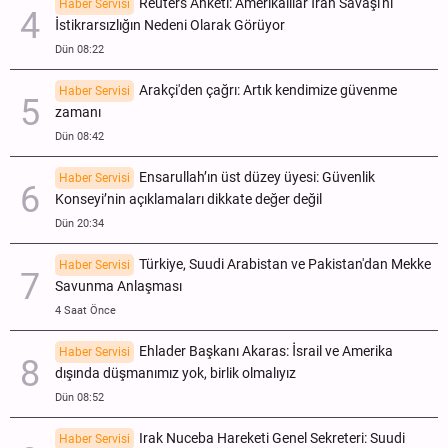
Reuters Anketi: Amerikalılar İran Savaşı'nı
Haber Servisi
İstikrarsızlığın Nedeni Olarak Görüyor
Dün 08:22
Arakçi'den çağrı: Artık kendimize güvenme
Haber Servisi
zamanı
Dün 08:42
Ensarullah’ın üst düzey üyesi: Güvenlik
Haber Servisi
Konseyi’nin açıklamaları dikkate değer değil
Dün 20:34
Türkiye, Suudi Arabistan ve Pakistan'dan Mekke
Haber Servisi
Savunma Anlaşması
4 Saat Önce
Ehlader Başkanı Akaras: İsrail ve Amerika
Haber Servisi
dışında düşmanımız yok, birlik olmalıyız
Dün 08:52
Irak Nuceba Hareketi Genel Sekreteri: Suudi
Haber Servisi