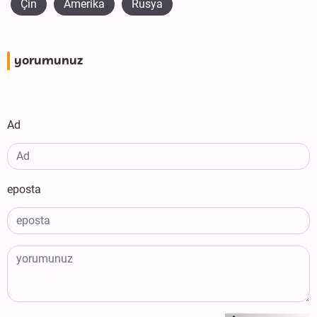
Çin
Amerika
Rusya
yorumunuz
Ad
eposta