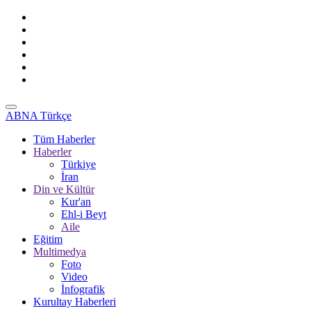
ABNA Türkçe
Tüm Haberler
Haberler
Türkiye
İran
Din ve Kültür
Kur'an
Ehl-i Beyt
Aile
Eğitim
Multimedya
Foto
Video
İnfografik
Kurultay Haberleri