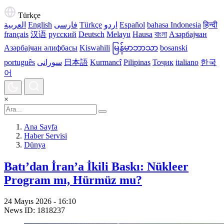
Türkçe
العربية
English
فارسی
Türkçe
اردو
Español
bahasa Indonesia
हिन्दी
français
汉语
русский
Deutsch
Melayu
Hausa
বাংলা
Азәрбајҹан
Азәрбајҹан әлифбасы
Kiswahili
မြန်မာဘာသာ
bosanski
português
سورانی
日本語
Kurmancî
Pilipinas
Тоҷик
italiano
한국
어
×
Ana Sayfa
Haber Servisi
Dünya
Batı’dan İran’a İkili Baskı: Nükleer
Program mı, Hürmüz mu?
24 Mayıs 2026 - 16:10
News ID: 1818237