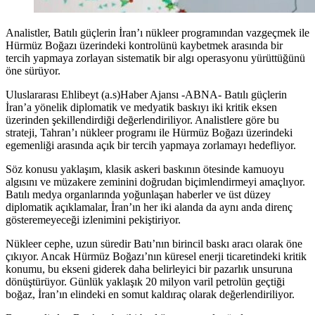
Analistler, Batılı güçlerin İran’ı nükleer programından vazgeçmek ile
Hürmüz Boğazı üzerindeki kontrolünü kaybetmek arasında bir
tercih yapmaya zorlayan sistematik bir algı operasyonu yürüttüğünü
öne sürüyor.
Uluslararası Ehlibeyt (a.s)Haber Ajansı -ABNA- Batılı güçlerin
İran’a yönelik diplomatik ve medyatik baskıyı iki kritik eksen
üzerinden şekillendirdiği değerlendiriliyor. Analistlere göre bu
strateji, Tahran’ı nükleer programı ile Hürmüz Boğazı üzerindeki
egemenliği arasında açık bir tercih yapmaya zorlamayı hedefliyor.
Söz konusu yaklaşım, klasik askeri baskının ötesinde kamuoyu
algısını ve müzakere zeminini doğrudan biçimlendirmeyi amaçlıyor.
Batılı medya organlarında yoğunlaşan haberler ve üst düzey
diplomatik açıklamalar, İran’ın her iki alanda da aynı anda direnç
gösteremeyeceği izlenimini pekiştiriyor.
Nükleer cephe, uzun süredir Batı’nın birincil baskı aracı olarak öne
çıkıyor. Ancak Hürmüz Boğazı’nın küresel enerji ticaretindeki kritik
konumu, bu ekseni giderek daha belirleyici bir pazarlık unsuruna
dönüştürüyor. Günlük yaklaşık 20 milyon varil petrolün geçtiği
boğaz, İran’ın elindeki en somut kaldıraç olarak değerlendiriliyor.