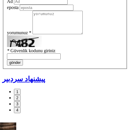
Ad
eposta
yorumunuz *
*
Güvenlik kodunu giriniz
gönder
پیشنهاد سردبیر
1
2
3
4