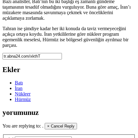
Bazı analistler, Batı’nın bu iki başlığı eş zamanlı gündeme
taşımasının tesadüf olmadığını vurguluyor. Buna göre amaç, İran’ı
müzakere masasında savunmaya çekmek ve önceliklerini
açıklamaya zorlamak.
Tahran ise şimdiye kadar her iki konuda da taviz vermeyeceğini
açıkça ortaya koydu. İran yetkililerine göre nükleer program
egemenlik meselesi, Hürmüz ise bölgesel güvenliğin ayrılmaz bir
parçası.
Ekler
Batı
İran
Nükleer
Hürmüz
yorumunuz
You are replying to:
.
×
Cancel Reply