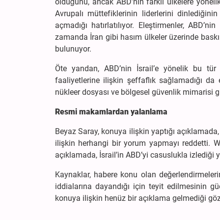
olduğunu, ancak ABD’nin farklı ülkelere yönelik 
Avrupalı müttefiklerinin liderlerini dinlediğin
açmadığı hatırlatılıyor. Eleştirmenler, ABD’ni
zamanda İran gibi hasım ülkeler üzerinde baskı 
bulunuyor.
Öte yandan, ABD’nin İsrail’e yönelik bu tür 
faaliyetlerine ilişkin şeffaflık sağlamadığı da el
nükleer dosyası ve bölgesel güvenlik mimarisi gibi 
Resmi makamlardan yalanlama
Beyaz Saray, konuya ilişkin yaptığı açıklamada,
ilişkin herhangi bir yorum yapmayı reddetti. Wa
açıklamada, İsrail’in ABD’yi casuslukla izlediğ
Kaynaklar, habere konu olan değerlendirmelerin
iddialarına dayandığı için teyit edilmesinin 
konuya ilişkin henüz bir açıklama gelmediği göz