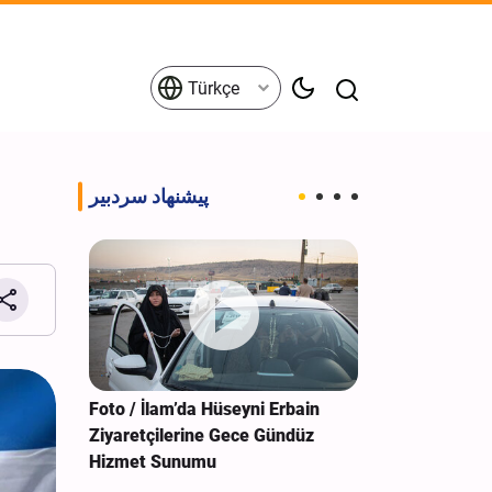
Türkçe
پیشنهاد سردبیر
 Darbe: 4
Foto / İlam’da Hüseyni Erbain
Foto / Bağdat’
Ziyaretçilerine Gece Gündüz
Anıtında Muk
Hizmet Sunumu
Türbesi Hizme