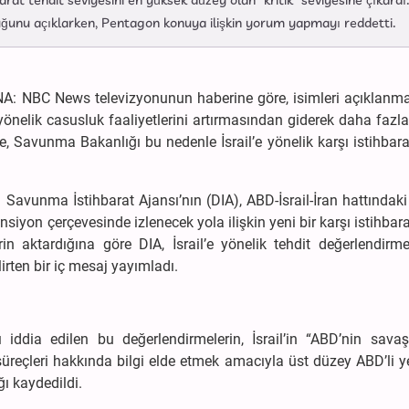
barat tehdit seviyesini en yüksek düzey olan “kritik” seviyesine çıkardı
uğunu açıklarken, Pentagon konuya ilişkin yorum yapmayı reddetti.
ABNA: NBC News televizyonunun haberine göre, isimleri açıklanm
e yönelik casusluk faaliyetlerini artırmasından giderek daha fazl
re, Savunma Bakanlığı bu nedenle İsrail’e yönelik karşı istihbara
 Savunma İstihbarat Ajansı’nın (DIA), ABD-İsrail-İran hattındaki
iyon çerçevesinde izlenecek yola ilişkin yeni bir karşı istihbara
lerin aktardığına göre DIA, İsrail’e yönelik tehdit değerlendirm
lirten bir iç mesaj yayımladı.
iddia edilen bu değerlendirmelerin, İsrail’in “ABD’nin savaşla
üreçleri hakkında bilgi elde etmek amacıyla üst düzey ABD’li yet
ğı kaydedildi.