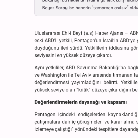
Bakanlığı bu nedenle İsrail’e yönelik karşı istih
Beyaz Saray ise haberin “tamamen asılsız” old
Uluslararası Ehl-i Beyt (a.s) Haber Ajansı – 
eski ABD’li yetkili, Pentagon’un İsrail’in ABD’y
duyduğunu ileri sürdü. Yetkililerin iddiasına gö
seviyesini en yüksek düzeye çıkardı.
Aynı yetkililer, ABD Savunma Bakanlığı’na bağlı
ve Washington ile Tel Aviv arasında tırmanan tans
değerlendirmesi yayımladığını belirtti. Yetkili
yüksek seviye olan “kritik” düzeye çıkardığını be
Değerlendirmelerin dayanağı ve kapsamı
Pentagon içindeki endişelerden kaynaklandığı 
çatışmalara dair iç görüşmeleri ve karar alma s
izlemeye çalıştığı” yönündeki tespitlere dayandı