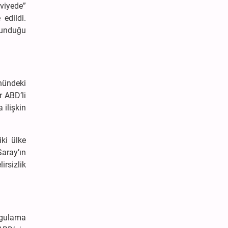
eviyede”
 edildi.
avunduğu
önündeki
r ABD’li
 ilişkin
iki ülke
aray’ın
rsizlik
uygulama