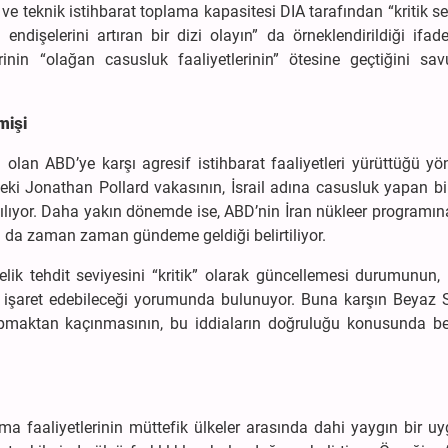
uk ve teknik istihbarat toplama kapasitesi DIA tarafından “kritik s
endişelerini artıran bir dizi olayın” da örneklendirildiği ifade
lerinin “olağan casusluk faaliyetlerinin” ötesine geçtiğini s
mişi
iki olan ABD’ye karşı agresif istihbarat faaliyetleri yürüttüğü y
rdeki Jonathan Pollard vakasının, İsrail adına casusluk yapan bi
lıyor. Daha yakın dönemde ise, ABD’nin İran nükleer programına
arın da zaman zaman gündeme geldiği belirtiliyor.
nelik tehdit seviyesini “kritik” olarak güncellemesi durumunun, 
na işaret edebileceği yorumunda bulunuyor. Buna karşın Beyaz S
maktan kaçınmasının, bu iddiaların doğruluğu konusunda beli
plama faaliyetlerinin müttefik ülkeler arasında dahi yaygın bir 