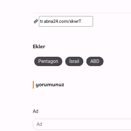
Ekler
Pentagon
İsrail
ABD
yorumunuz
Ad