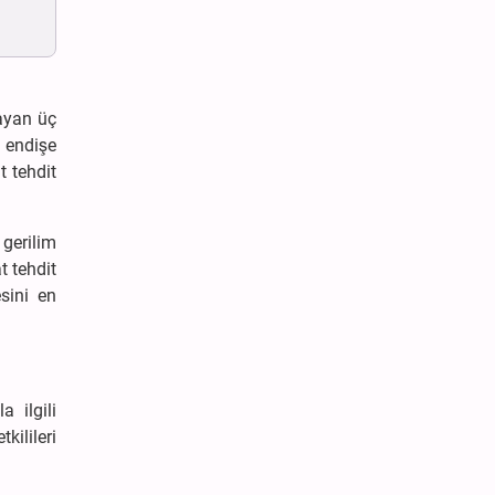
.
ayan üç
a endişe
t tehdit
 gerilim
t tehdit
esini en
 ilgili
kilileri