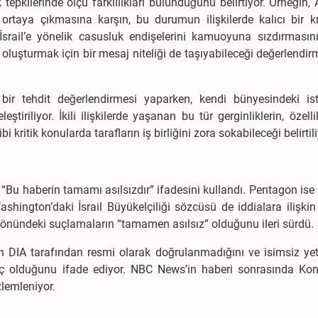
tepkilerinde ölçü farklılıkları bulunduğunu belirtiyor. Örneğin,
in ortaya çıkmasına karşın, bu durumun ilişkilerde kalıcı bir k
n İsrail’e yönelik casusluk endişelerini kamuoyuna sızdırmasın
oluşturmak için bir mesaj niteliği de taşıyabileceği değerlendi
bir tehdit değerlendirmesi yaparken, kendi bünyesindeki ist
eştiriliyor. İkili ilişkilerde yaşanan bu tür gerginliklerin, özelli
kritik konularda tarafların iş birliğini zora sokabileceği belirtili
 “Bu haberin tamamı asılsızdır” ifadesini kullandı. Pentagon is
shington’daki İsrail Büyükelçiliği sözcüsü de iddialara ilişkin
i yönündeki suçlamaların “tamamen asılsız” olduğunu ileri sürdü.
 DIA tarafından resmi olarak doğrulanmadığını ve isimsiz yetk
güç olduğunu ifade ediyor. NBC News’in haberi sonrasında Kon
lemleniyor.