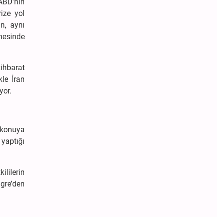
 ABD’nin
rize yol
ın, aynı
rmesinde
ihbarat
kle İran
yor.
e konuya
 yaptığı
ililerin
gre’den