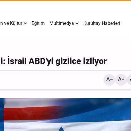
n ve Kültür
Eğitim
Multimedya
Kurultay Haberleri
 İsrail ABD'yi gizlice izliyor
İran’da Tekfirci Örgütlere
Hücre Çökertildi, 15 Kişi
Gözaltına Alındı