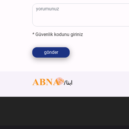
*
Güvenlik kodunu giriniz
gönder
ابنا