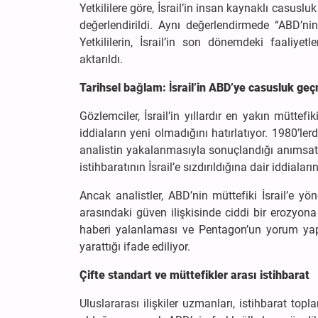
Yetkililere göre, İsrail’in insan kaynaklı casusl
değerlendirildi. Aynı değerlendirmede “ABD’nin 
Yetkililerin, İsrail’in son dönemdeki faaliyet
aktarıldı.
Tarihsel bağlam: İsrail’in ABD’ye casusluk geç
Gözlemciler, İsrail’in yıllardır en yakın müttef
iddiaların yeni olmadığını hatırlatıyor. 1980’le
analistin yakalanmasıyla sonuçlandığı anımsatı
istihbaratının İsrail’e sızdırıldığına dair iddial
Ancak analistler, ABD’nin müttefiki İsrail’e yö
arasındaki güven ilişkisinde ciddi bir erozyo
haberi yalanlaması ve Pentagon’un yorum yap
yarattığı ifade ediliyor.
Çifte standart ve müttefikler arası istihbarat
Uluslararası ilişkiler uzmanları, istihbarat to