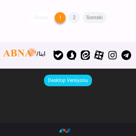
Öncesi
1
2
Sonraki
ابنا
Desktop Versiyonu