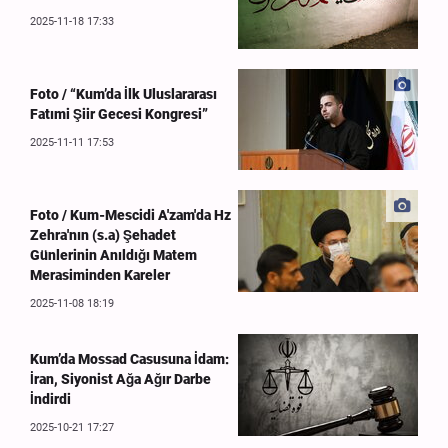
2025-11-18 17:33
Foto / “Kum’da İlk Uluslararası
Fatımi Şiir Gecesi Kongresi”
2025-11-11 17:53
Foto / Kum-Mescidi A'zam'da Hz
Zehra'nın (s.a) Şehadet
Günlerinin Anıldığı Matem
Merasiminden Kareler
2025-11-08 18:19
Kum’da Mossad Casusuna İdam:
İran, Siyonist Ağa Ağır Darbe
İndirdi
2025-10-21 17:27