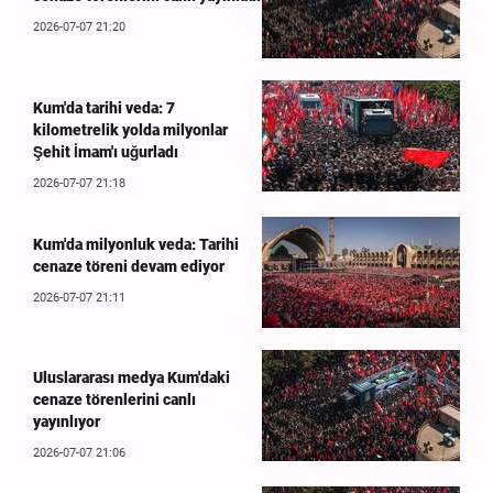
2026-07-07 21:20
Kum'da tarihi veda: 7
kilometrelik yolda milyonlar
Şehit İmam'ı uğurladı
2026-07-07 21:18
Kum'da milyonluk veda: Tarihi
cenaze töreni devam ediyor
2026-07-07 21:11
Uluslararası medya Kum'daki
cenaze törenlerini canlı
yayınlıyor
2026-07-07 21:06