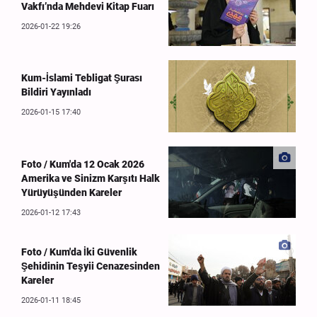
Vakfı’nda Mehdevi Kitap Fuarı
2026-01-22 19:26
Kum-İslami Tebligat Şurası
Bildiri Yayınladı
2026-01-15 17:40
Foto / Kum'da 12 Ocak 2026
Amerika ve Sinizm Karşıtı Halk
Yürüyüşünden Kareler
2026-01-12 17:43
Foto / Kum'da İki Güvenlik
Şehidinin Teşyii Cenazesinden
Kareler
2026-01-11 18:45