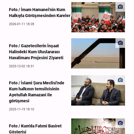
Foto / İmam Hamanei'nin Kum
Halkıyla Görüşmesinden Kareler
2026-01-11 18:28
Foto / Gazetecilerin İnşaat
Halindeki Kum Uluslararası
Havalimanı Projesini Ziyareti
2025-12-02 18:31
Foto / İslami Şura Meclisi'nde
Kum halkının temsilcisinin
Ayetullah Ramazani ile
görüşmesi
2025-11-19 18:10
Foto / Kum'da Fatımi Basiret
Gösterisi