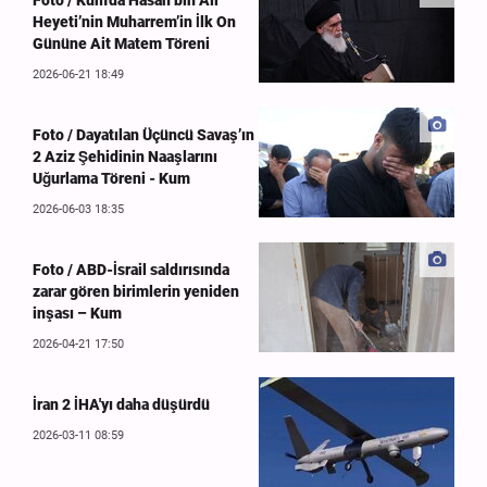
Heyeti’nin Muharrem’in İlk On
Gününe Ait Matem Töreni
2026-06-21 18:49
Foto / Dayatılan Üçüncü Savaş’ın
2 Aziz Şehidinin Naaşlarını
Uğurlama Töreni - Kum
2026-06-03 18:35
Foto / ABD-İsrail saldırısında
zarar gören birimlerin yeniden
inşası – Kum
2026-04-21 17:50
İran 2 İHA'yı daha düşürdü
2026-03-11 08:59