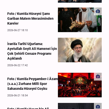
Foto / Kum'da Hüseyni Şamı
Gariban Matem Merasiminden
Kareler
2026-06-27 18:10
İran’da Tarihî Uğurlama:
Ayetullah Seyit Ali Hamenei İçin
Çok Şehirli Cenaze Programı
Açıklandı
2026-06-22 17:42
Foto / Kum’da Peygamber‑i Âzam
(s.a.a.) Zurhane Milli Spor
Sahasında Hüseynî Coşku
2026-06-21 18:54
Foto / Kum’da Hasan bin Ali