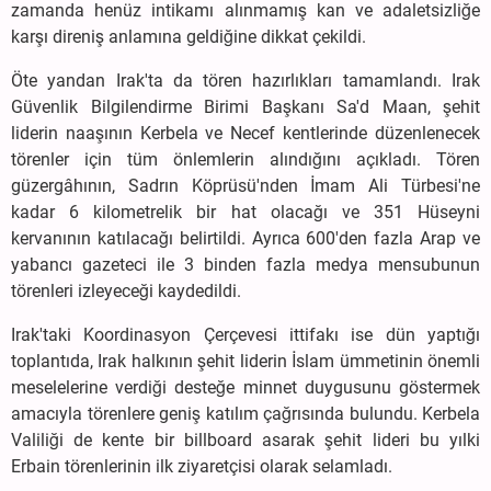
zamanda henüz intikamı alınmamış kan ve adaletsizliğe
karşı direniş anlamına geldiğine dikkat çekildi.
Öte yandan Irak'ta da tören hazırlıkları tamamlandı. Irak
Güvenlik Bilgilendirme Birimi Başkanı Sa'd Maan, şehit
liderin naaşının Kerbela ve Necef kentlerinde düzenlenecek
törenler için tüm önlemlerin alındığını açıkladı. Tören
güzergâhının, Sadrın Köprüsü'nden İmam Ali Türbesi'ne
kadar 6 kilometrelik bir hat olacağı ve 351 Hüseyni
kervanının katılacağı belirtildi. Ayrıca 600'den fazla Arap ve
yabancı gazeteci ile 3 binden fazla medya mensubunun
törenleri izleyeceği kaydedildi.
Irak'taki Koordinasyon Çerçevesi ittifakı ise dün yaptığı
toplantıda, Irak halkının şehit liderin İslam ümmetinin önemli
meselelerine verdiği desteğe minnet duygusunu göstermek
amacıyla törenlere geniş katılım çağrısında bulundu. Kerbela
Valiliği de kente bir billboard asarak şehit lideri bu yılki
Erbain törenlerinin ilk ziyaretçisi olarak selamladı.