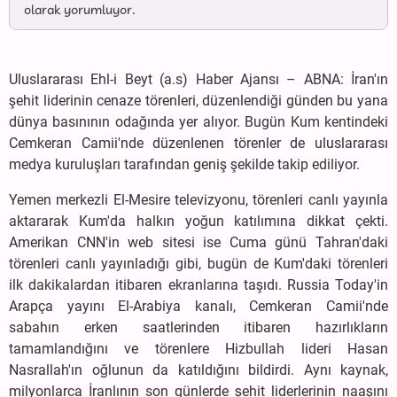
olarak yorumluyor.
Uluslararası Ehl-i Beyt (a.s) Haber Ajansı – ABNA: İran'ın
şehit liderinin cenaze törenleri, düzenlendiği günden bu yana
dünya basınının odağında yer alıyor. Bugün Kum kentindeki
Cemkeran Camii'nde düzenlenen törenler de uluslararası
medya kuruluşları tarafından geniş şekilde takip ediliyor.
Yemen merkezli El-Mesire televizyonu, törenleri canlı yayınla
aktararak Kum'da halkın yoğun katılımına dikkat çekti.
Amerikan CNN'in web sitesi ise Cuma günü Tahran'daki
törenleri canlı yayınladığı gibi, bugün de Kum'daki törenleri
ilk dakikalardan itibaren ekranlarına taşıdı. Russia Today'in
Arapça yayını El-Arabiya kanalı, Cemkeran Camii'nde
sabahın erken saatlerinden itibaren hazırlıkların
tamamlandığını ve törenlere Hizbullah lideri Hasan
Nasrallah'ın oğlunun da katıldığını bildirdi. Aynı kaynak,
milyonlarca İranlının son günlerde şehit liderlerinin naaşını