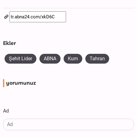
Ekler
Şehit Lider
ABNA
Kum
Tahran
yorumunuz
Ad