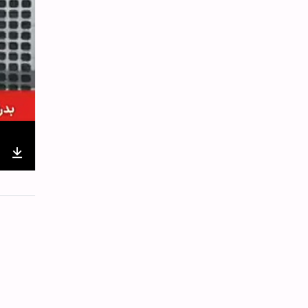
nter
Download
ullscreen