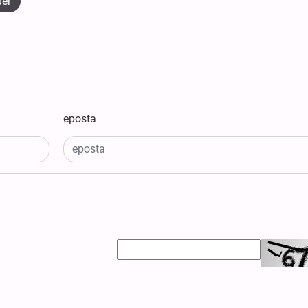
der
eposta