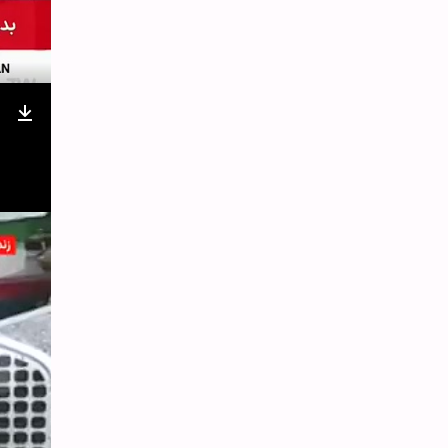
nter
Download
ullscreen