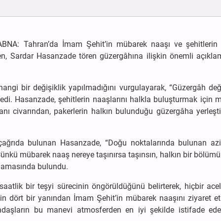
– ABNA: Tahran’da İmam Şehit’in mübarek naaşı ve şehitlerin
n, Sardar Hasanzade tören güzergâhına ilişkin önemli açıkla
ngi bir değişiklik yapılmadığını vurgulayarak, “Güzergâh değ
di. Hasanzade, şehitlerin naaşlarını halkla buluşturmak için
nı civarından, pakerlerin halkın bulunduğu güzergâha yerleşti
çağrıda bulunan Hasanzade, “Doğu noktalarında bulunan azi
Çünkü mübarek naaş nereye taşınırsa taşınsın, halkın bir bölüm
ıklamasında bulundu.
tlik bir teşyi sürecinin öngörüldüğünü belirterek, hiçbir acel
enin dört bir yanından İmam Şehit’in mübarek naaşını ziyaret 
daşların bu manevi atmosferden en iyi şekilde istifade ede