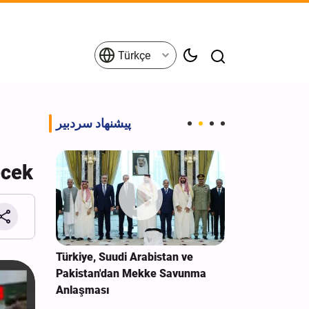
Türkçe
پیشنهاد سردبیر
ecek
nel
Türkiye, Suudi Arabistan ve
İran'dan ABD'
n’la
Pakistan'dan Mekke Savunma
edilen İHA'lar
; askeri
Anlaşması
görüntüleri pa