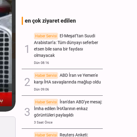
en çok ziyaret edilen
El-Meşat’tan Suudi
Haber Servisi
Arabistan’a: Tüm dünyayı seferber
etsen bile sana bir faydası
olmayacak
Dün 08:16
ABD İran ve Yemen'e
Haber Servisi
karşı İHA savaşlarında mağlup oldu
Dün 09:06
İran'dan ABD'ye mesaj:
Haber Servisi
İmha edilen İHA'larının enkaz
görüntüleri paylaşıldı
3 Saat Önce
Reuters Anketi:
Haber Servisi