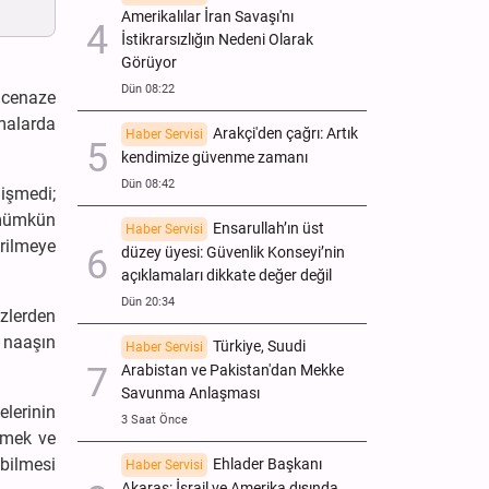
Amerikalılar İran Savaşı'nı
İstikrarsızlığın Nedeni Olarak
Görüyor
Dün 08:22
 cenaze
malarda
Arakçi'den çağrı: Artık
Haber Servisi
kendimize güvenme zamanı
Dün 08:42
işmedi;
 mümkün
Ensarullah’ın üst
Haber Servisi
rilmeye
düzey üyesi: Güvenlik Konseyi’nin
açıklamaları dikkate değer değil
Dün 20:34
zlerden
ü naaşın
Türkiye, Suudi
Haber Servisi
Arabistan ve Pakistan'dan Mekke
Savunma Anlaşması
elerinin
3 Saat Önce
etmek ve
bilmesi
Ehlader Başkanı
Haber Servisi
Akaras: İsrail ve Amerika dışında