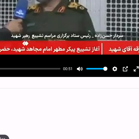
00:51
Mute
Settings
PIP
E
f