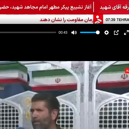
00:43
Mute
Settings
PIP
E
f