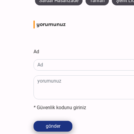
Sardar Hasanzade
Tahran
Şehit Li
yorumunuz
Ad
*
Güvenlik kodunu giriniz
gönder