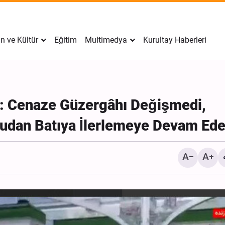
n ve Kültür
Eğitim
Multimedya
Kurultay Haberleri
e: Cenaze Güzergâhı Değişmedi,
ğudan Batıya İlerlemeye Devam Ed
Ensarullah’ın üst düzey üyesi:
Irak Nuceba Hareketi Ge
Güvenlik Konseyi’nin açıklamaları
Sekreteri: Suudi Arabista
dikkate değer değil
diplomasi sonuç vermiyor
karşılık gerekli