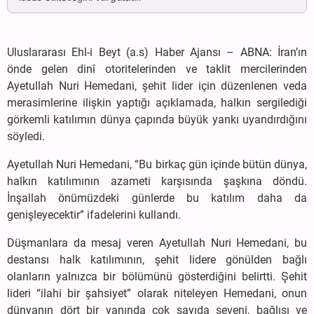
Uluslararası Ehl-i Beyt (a.s) Haber Ajansı – ABNA: İran’ın
önde gelen dinî otoritelerinden ve taklit mercilerinden
Ayetullah Nuri Hemedani, şehit lider için düzenlenen veda
merasimlerine ilişkin yaptığı açıklamada, halkın sergilediği
görkemli katılımın dünya çapında büyük yankı uyandırdığını
söyledi.
Ayetullah Nuri Hemedani, “Bu birkaç gün içinde bütün dünya,
halkın katılımının azameti karşısında şaşkına döndü.
İnşallah önümüzdeki günlerde bu katılım daha da
genişleyecektir” ifadelerini kullandı.
Düşmanlara da mesaj veren Ayetullah Nuri Hemedani, bu
destansı halk katılımının, şehit lidere gönülden bağlı
olanların yalnızca bir bölümünü gösterdiğini belirtti. Şehit
lideri “ilahi bir şahsiyet” olarak niteleyen Hemedani, onun
dünyanın dört bir yanında çok sayıda seveni, bağlısı ve