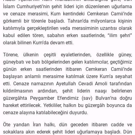
İslam Cumhuriyeti’nin şehit lideri için düzenlenen uğurlama
ve cenaze merasimi, Kum kentindeki Cemkeran Camii’nde
görkemli bir törenle başladı. Tahran’da milyonlarca kişinin
katılımıyla gerçekleştirilen veda merasiminin uzantısı olarak
kabul edilen tören, sabahın erken saatlerinde, “ilim şehri”
olarak bilinen Kum’da devam etti.
Törene, ülkenin çeşitli eyaletlerinden, özellikle güney,
güneybatı ve batı bölgelerinden gelen katılımcılar, geçtiğimiz
günün erken saatlerinden itibaren Cemkeran Camii’nde
başlayan anlamlı merasime katılmak üzere Kum’a seyahat
etti. Cenaze namazının Ayetullah Cevadi Amoli tarafından
kıldırılmasının ardından, şehit liderin naaşı belirlenen
güzergâhta Peygamber Efendimiz (sav) Bulvarı’na doğru
hareket ettirilecek. Yetkililer, halkın bu güzergâh boyunca da
cenaze alayına katılabileceğini duyurdu.
Öte yandan İran halkı, dün geceden itibaren cadde ve
sokaklara akın ederek şehit lideri uğurlamaya başladı. Dün