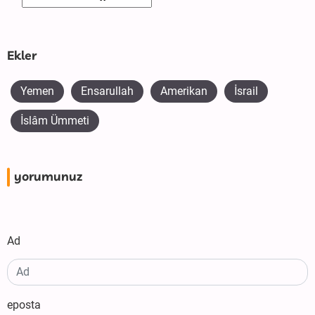
Ekler
Yemen
Ensarullah
Amerikan
İsrail
İslâm Ümmeti
yorumunuz
Ad
eposta