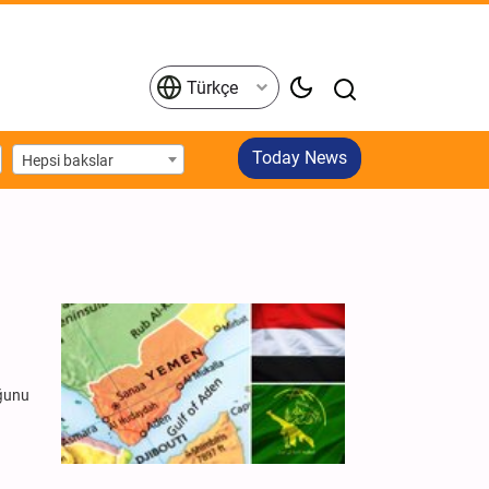
Türkçe
Today News
Hepsi bakslar
uğunu