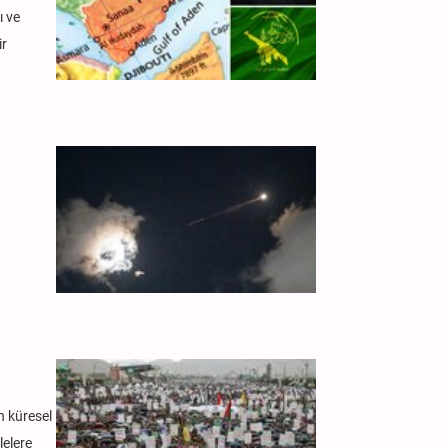
ı ve
ir
n küresel
lelere