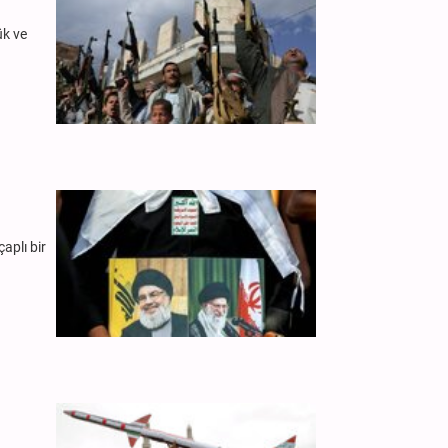
ük ve
aplı bir