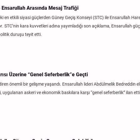
Ensarullah Arasında Mesaj Trafiği
i en etkili siyasi güçlerden Güney Geçiş Konseyi (STC) ile Ensarullah Hare
yor. STC’nin kara kuvvetleri adına yayımladığı son açıklama, Ensarullah güçl
itik duruşu teyit etti.
ğrısı Üzerine “Genel Seferberlik”e Geçti
diren önemli bir gelişme yaşandı. Ensarullah lideri Abdülmelik Bedreddin el
, uygulanan askeri ve ekonomik baskılara karşı “genel seferberlik” ilan etti