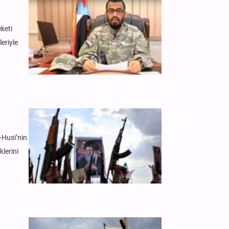
keti
eriyle
-Husi’nin
klerini