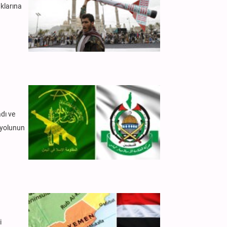
aklarına
adı ve
k yolunun
i