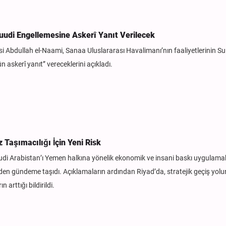
uudi Engellemesine Askerî Yanıt Verilecek
i Abdullah el-Naami, Sanaa Uluslararası Havalimanı’nın faaliyetlerinin Su
askerî yanıt” vereceklerini açıkladı.
 Taşımacılığı İçin Yeni Risk
Suudi Arabistan’ı Yemen halkına yönelik ekonomik ve insani baskı uygulama
en gündeme taşıdı. Açıklamaların ardından Riyad’da, stratejik geçiş yol
arttığı bildirildi.