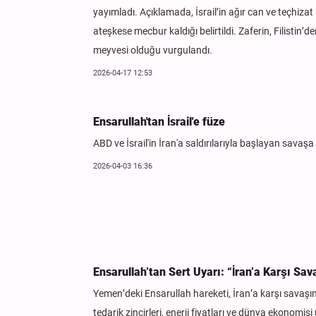
yayımladı. Açıklamada, İsrail’in ağır can ve teçhizat 
ateşkese mecbur kaldığı belirtildi. Zaferin, Filistin’
meyvesi olduğu vurgulandı.
2026-04-17 12:53
Ensarullah'tan İsrail'e füze
ABD ve İsrail'in İran'a saldırılarıyla başlayan savaşa
2026-04-03 16:36
Ensarullah’tan Sert Uyarı: “İran’a Karşı S
Yemen’deki Ensarullah hareketi, İran’a karşı savaşın
tedarik zincirleri, enerji fiyatları ve dünya ekonomi