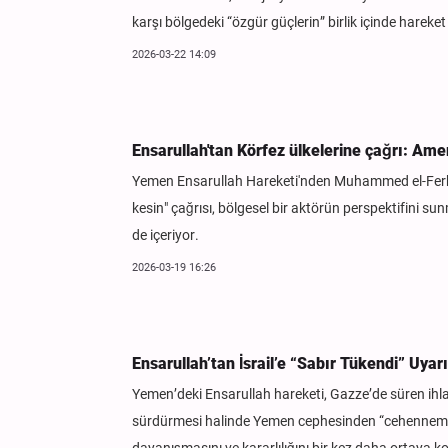
karşı bölgedeki “özgür güçlerin” birlik içinde hareket
2026-03-22 14:09
Ensarullah'tan Körfez ülkelerine çağrı: Ame
Yemen Ensarullah Hareketi'nden Muhammed el-Ferh'in S
kesin" çağrısı, bölgesel bir aktörün perspektifini su
de içeriyor.
2026-03-19 16:26
Ensarullah’tan İsrail’e “Sabır Tükendi” Uya
Yemen’deki Ensarullah hareketi, Gazze’de süren ihlaller
sürdürmesi halinde Yemen cephesinden “cehennemin ka