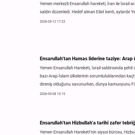
Yemen merkezli Ensarullah hareketi, İran ile İsrail 
saldırı düzenledi. Hedef alınan Eilat kenti, aylardır
2026-05-12 17:23
Ensarullah’tan Hamas liderine taziye: Arap 
Yemen Ensarullah Hareketi, İsrail saldırısında şehit 
bazı Arap-İslam ülkelerinin sorumluluklarından kaçtığ
direniş olduğunu savunurken, dünya kamuoyunu Fili
2026-05-08 15:15
Ensarullah’tan Hizbullah’a tarihi zafer tebriğ
Yemen Ensarullah Hareketi’nin siyasi bürosu, Hizbullah