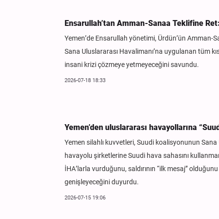
Ensarullah’tan Amman-Sanaa Teklifine Ret: 
Yemen’de Ensarullah yönetimi, Ürdün’ün Amman-Sanaa
Sana Uluslararası Havalimanı’na uygulanan tüm kısıtl
insani krizi çözmeye yetmeyeceğini savundu.
2026-07-18 18:33
Yemen’den uluslararası havayollarına “Suud
Yemen silahlı kuvvetleri, Suudi koalisyonunun Sana 
havayolu şirketlerine Suudi hava sahasını kullanmam
İHA’larla vurduğunu, saldırının “ilk mesaj” olduğun
genişleyeceğini duyurdu.
2026-07-15 19:06