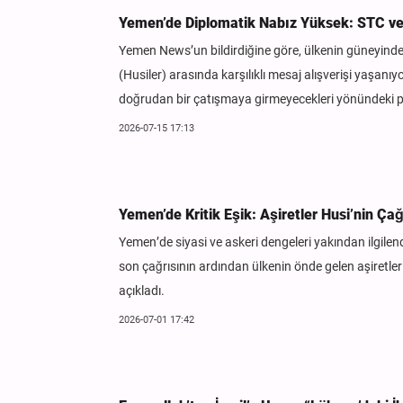
Yemen’de Diplomatik Nabız Yüksek: STC ve 
Yemen News’un bildirdiğine göre, ülkenin güneyindek
(Husiler) arasında karşılıklı mesaj alışverişi yaşanı
doğrudan bir çatışmaya girmeyecekleri yönündeki pol
2026-07-15 17:13
Yemen’de Kritik Eşik: Aşiretler Husi’nin Ça
Yemen’de siyasi ve askeri dengeleri yakından ilgilen
son çağrısının ardından ülkenin önde gelen aşiretleri
açıkladı.
2026-07-01 17:42