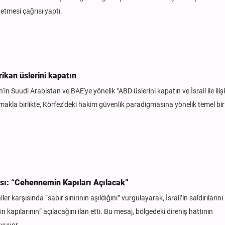
 etmesi çağrısı yaptı.
rikan üslerini kapatın
uudi Arabistan ve BAE'ye yönelik "ABD üslerini kapatın ve İsrail ile ilişk
nmakla birlikte, Körfez'deki hakim güvenlik paradigmasına yönelik temel bir e
rısı: “Cehennemin Kapıları Açılacak”
 karşısında “sabır sınırının aşıldığını” vurgulayarak, İsrail’in saldırılarını
pılarının” açılacağını ilan etti. Bu mesaj, bölgedeki direniş hattının