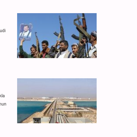
udi
kla
unun