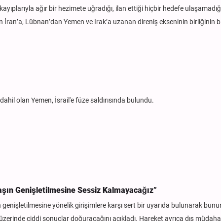
kayıplarıyla ağır bir hezimete uğradığı, ilan ettiği hiçbir hedefe ulaşamadığ
den İran’a, Lübnan’dan Yemen ve Irak’a uzanan direniş ekseninin birliğinin b
 dahil olan Yemen, İsrail'e füze saldırısında bulundu.
avaşın Genişletilmesine Sessiz Kalmayacağız”
 genişletilmesine yönelik girişimlere karşı sert bir uyarıda bulunarak bunu
si üzerinde ciddi sonuçlar doğuracağını açıkladı. Hareket ayrıca dış müdaha