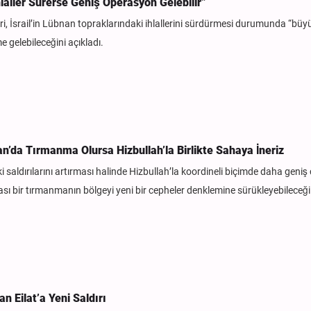
İhlaller Sürerse Geniş Operasyon Gelebilir”
ri, İsrail’in Lübnan topraklarındaki ihlallerini sürdürmesi durumunda “büy
 gelebileceğini açıkladı.
n’da Tırmanma Olursa Hizbullah’la Birlikte Sahaya İneriz
 saldırılarını artırması halinde Hizbullah’la koordineli biçimde daha geniş ç
ası bir tırmanmanın bölgeyi yeni bir cepheler denklemine sürükleyebileceği
n Eilat’a Yeni Saldırı