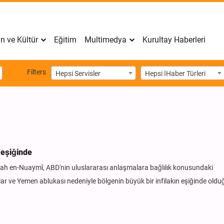
n ve Kültür
Eğitim
Multimedya
Kurultay Haberleri
Filters
Hepsi Servisler
Hepsi اHaber Türleri
 eşiğinde
lah en-Nuaymî, ABD'nin uluslararası anlaşmalara bağlılık konusundaki
rılar ve Yemen ablukası nedeniyle bölgenin büyük bir infilakın eşiğinde old