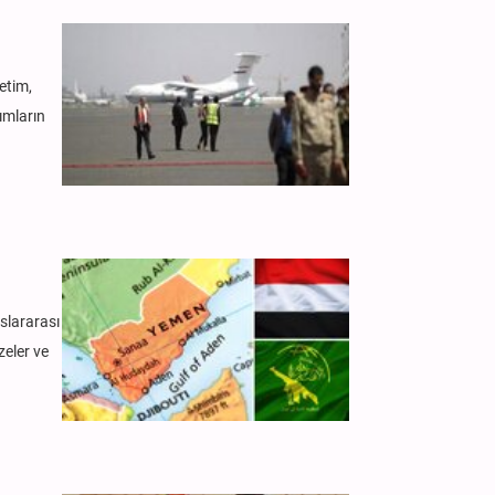
etim,
ımların
slararası
zeler ve