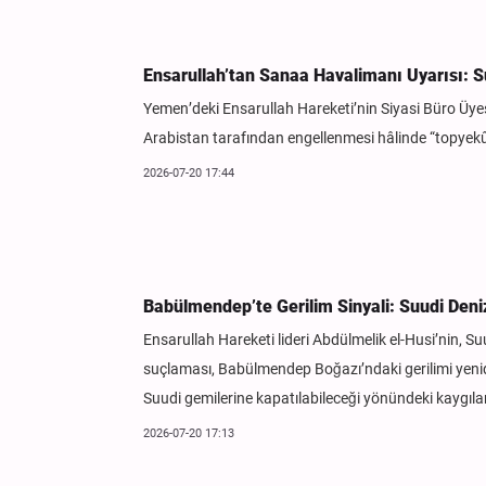
Ensarullah’tan Sanaa Havalimanı Uyarısı: S
Yemen’deki Ensarullah Hareketi’nin Siyasi Büro Üyes
Arabistan tarafından engellenmesi hâlinde “topyekûn 
2026-07-20 17:44
Babülmendep’te Gerilim Sinyali: Suudi Deniz
Ensarullah Hareketi lideri Abdülmelik el-Husi’nin, 
suçlaması, Babülmendep Boğazı’ndaki gerilimi yenid
Suudi gemilerine kapatılabileceği yönündeki kaygıların 
2026-07-20 17:13