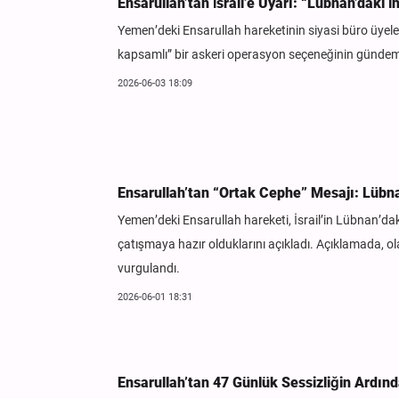
Ensarullah’tan İsrail’e Uyarı: “Lübnan’daki 
Yemen’deki Ensarullah hareketinin siyasi büro üyele
kapsamlı” bir askeri operasyon seçeneğinin gündeme
2026-06-03 18:09
Ensarullah’tan “Ortak Cephe” Mesajı: Lübna
Yemen’deki Ensarullah hareketi, İsrail’in Lübnan’daki
çatışmaya hazır olduklarını açıkladı. Açıklamada, ol
vurgulandı.
2026-06-01 18:31
Ensarullah’tan 47 Günlük Sessizliğin Ardında