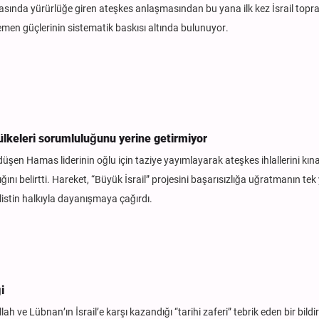
arasında yürürlüğe giren ateşkes anlaşmasından bu yana ilk kez İsrail topr
 Yemen güçlerinin sistematik baskısı altında bulunuyor.
ülkeleri sorumluluğunu yerine getirmiyor
düşen Hamas liderinin oğlu için taziye yayımlayarak ateşkes ihlallerini kın
ını belirtti. Hareket, “Büyük İsrail” projesini başarısızlığa uğratmanın te
stin halkıyla dayanışmaya çağırdı.
i
 ve Lübnan’ın İsrail’e karşı kazandığı “tarihi zaferi” tebrik eden bir bildir