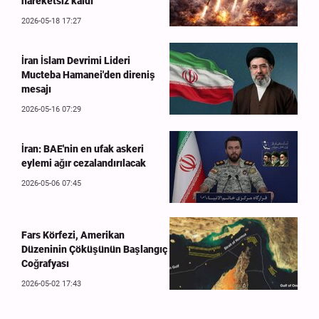
hareketsiz kaldı
2026-05-18 17:27
İran İslam Devrimi Lideri
Mucteba Hamanei'den direniş
mesajı
2026-05-16 07:29
İran: BAE'nin en ufak askeri
eylemi ağır cezalandırılacak
2026-05-06 07:45
Fars Körfezi, Amerikan
Düzeninin Çöküşünün Başlangıç
Coğrafyası
2026-05-02 17:43