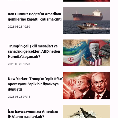
İran Hürmüz Boğazı'nı Amerikan
gemilerine kapattı, çatışma çıktı
2026-05-28 10:30
Trump'ın çelişkili mesajları ve
sahadaki gerçekler: ABD neden
Hürmüz'ü açamadı?
2026-05-28 10:28
New Yorker: Trump’ın ‘epik öfke’
operasyonu ‘epik bir fiyaskoya’
dönüştü
2026-05-28 07:15
İran hava savunması Amerikan
İHA'larını nasıl avladı?