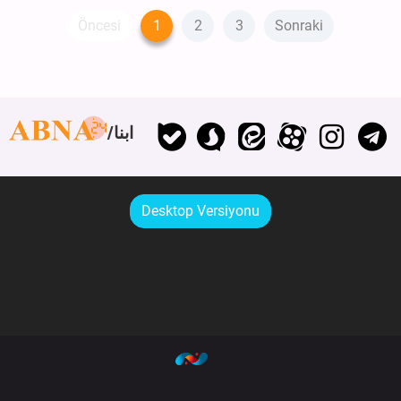
Öncesi
1
2
3
Sonraki
ابنا
Desktop Versiyonu