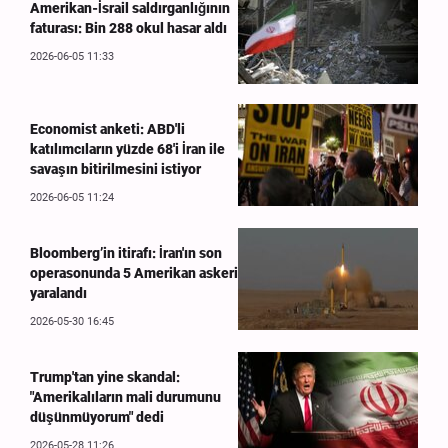
Amerikan-İsrail saldırganlığının
faturası: Bin 288 okul hasar aldı
2026-06-05 11:33
Economist anketi: ABD'li
katılımcıların yüzde 68'i İran ile
savaşın bitirilmesini istiyor
2026-06-05 11:24
Bloomberg’in itirafı: İran'ın son
operasonunda 5 Amerikan askeri
yaralandı
2026-05-30 16:45
Trump'tan yine skandal:
"Amerikalıların mali durumunu
düşünmüyorum" dedi
2026-05-28 11:26