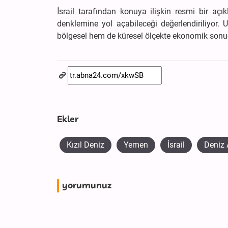
İsrail tarafından konuya ilişkin resmi bir açı
denklemine yol açabileceği değerlendiriliyor.
bölgesel hem de küresel ölçekte ekonomik sonuç
Ekler
Kızıl Deniz
Yemen
İsrail
Deniz 
yorumunuz