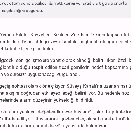
önelik tam deniz ablukası ilan ettiklerini ve İsrail’e ait ya da onunla
ef sayılacağını duyurdu.
emen Silahlı Kuvvetleri, Kızıldeniz’de İsrail’e karşı kapsamlı b
mada, İsrail’e ait olduğu veya İsrail ile bağlantılı olduğu değerle
kabul edileceği bildirildi.
eki son gelişmelere yanıt olarak alındığı belirtilirken, özellikl
ağlantılı olduğu tespit edilen ticari gemilerin hedef kapsamına 
len ve süresiz” uygulanacağı vurgulandı.
ir geçiş noktası olarak öne çıkıyor. Süveyş Kanalı’na uzanan hat 
ret akışını doğrudan etkileyebileceği belirtiliyor. Bu nedenle sö
elerinde alarm düzeyinin yükseldiği bildirildi.
 rotalarını yeniden değerlendirmeye başladığı, sigorta primlerin
ğı ifade ediliyor. Uluslararası gözlemciler, olası bir askeri müd
ilimi daha da tırmandırabileceği uyarısında bulunuyor.