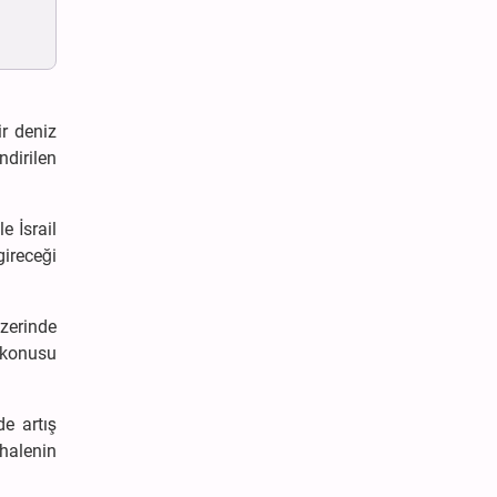
ir deniz
ndirilen
e İsrail
gireceği
üzerinde
z konusu
de artış
ahalenin