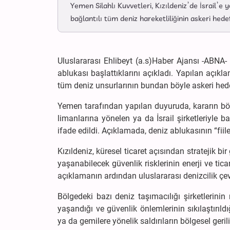
Yemen Silahlı Kuvvetleri, Kızıldeniz’de İsrail’e y
bağlantılı tüm deniz hareketliliğinin askeri hed
Uluslararası Ehlibeyt (a.s)Haber Ajansı -ABNA- Y
ablukası başlattıklarını açıkladı. Yapılan açıkla
tüm deniz unsurlarının bundan böyle askeri hedef 
Yemen tarafından yapılan duyuruda, kararın bölged
limanlarına yönelen ya da İsrail şirketleriyle b
ifade edildi. Açıklamada, deniz ablukasının “fii
Kızıldeniz, küresel ticaret açısından stratejik b
yaşanabilecek güvenlik risklerinin enerji ve tica
açıklamanın ardından uluslararası denizcilik çevr
Bölgedeki bazı deniz taşımacılığı şirketlerinin
yaşandığı ve güvenlik önlemlerinin sıkılaştırıldı
ya da gemilere yönelik saldırıların bölgesel ger