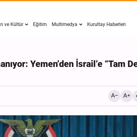
n ve Kültür
Eğitim
Multimedya
Kurultay Haberleri
manıyor: Yemen’den İsrail’e “Tam D
İran’da Tekfirci Örgütlere
Hücre Çökertildi, 15 Kişi
Gözaltına Alındı