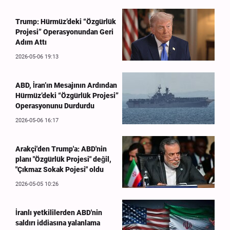
Trump: Hürmüz’deki “Özgürlük
Projesi” Operasyonundan Geri
Adım Attı
2026-05-06 19:13
ABD, İran’ın Mesajının Ardından
Hürmüz’deki “Özgürlük Projesi”
Operasyonunu Durdurdu
2026-05-06 16:17
Arakçi'den Trump'a: ABD'nin
planı "Özgürlük Projesi" değil,
"Çıkmaz Sokak Pojesi" oldu
2026-05-05 10:26
İranlı yetkililerden ABD'nin
saldırı iddiasına yalanlama