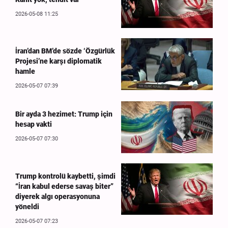
2026-05-08 11:25
İran’dan BM’de sözde ‘Özgürlük
Projesi’ne karşı diplomatik
hamle
2026-05-07 07:39
Bir ayda 3 hezimet: Trump için
hesap vakti
2026-05-07 07:30
Trump kontrolü kaybetti, şimdi
“İran kabul ederse savaş biter”
diyerek algı operasyonuna
yöneldi
2026-05-07 07:23