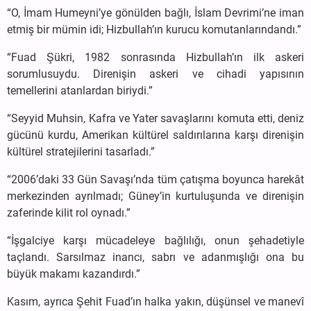
“O, İmam Humeyni’ye gönülden bağlı, İslam Devrimi’ne iman
etmiş bir mümin idi; Hizbullah’ın kurucu komutanlarındandı.”
“Fuad Şükri, 1982 sonrasında Hizbullah’ın ilk askeri
sorumlusuydu. Direnişin askeri ve cihadi yapısının
temellerini atanlardan biriydi.”
“Seyyid Muhsin, Kafra ve Yater savaşlarını komuta etti, deniz
gücünü kurdu, Amerikan kültürel saldırılarına karşı direnişin
kültürel stratejilerini tasarladı.”
“2006’daki 33 Gün Savaşı’nda tüm çatışma boyunca harekât
merkezinden ayrılmadı; Güney’in kurtuluşunda ve direnişin
zaferinde kilit rol oynadı.”
“İşgalciye karşı mücadeleye bağlılığı, onun şehadetiyle
taçlandı. Sarsılmaz inancı, sabrı ve adanmışlığı ona bu
büyük makamı kazandırdı.”
Kasım, ayrıca Şehit Fuad’ın halka yakın, düşünsel ve manevî