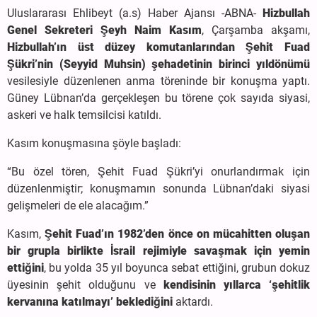
Uluslararası Ehlibeyt (a.s) Haber Ajansı -ABNA-
Hizbullah
Genel Sekreteri Şeyh Naim Kasım
, Çarşamba akşamı,
Hizbullah’ın üst düzey komutanlarından Şehit Fuad
Şükri’nin (Seyyid Muhsin) şehadetinin birinci yıldönümü
vesilesiyle düzenlenen anma töreninde bir konuşma yaptı.
Güney Lübnan’da gerçekleşen bu törene çok sayıda siyasi,
askeri ve halk temsilcisi katıldı.
Kasım konuşmasına şöyle başladı:
“Bu özel tören, Şehit Fuad Şükri’yi onurlandırmak için
düzenlenmiştir; konuşmamın sonunda Lübnan’daki siyasi
gelişmeleri de ele alacağım.”
Kasım,
Şehit Fuad’ın 1982’den önce on mücahitten oluşan
bir grupla birlikte İsrail rejimiyle savaşmak için yemin
ettiğini
, bu yolda 35 yıl boyunca sebat ettiğini, grubun dokuz
üyesinin şehit olduğunu ve
kendisinin yıllarca ‘şehitlik
kervanına katılmayı’ beklediğini
aktardı.