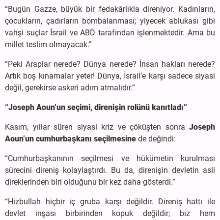
“Bugün Gazze, büyük bir fedakârlıkla direniyor. Kadınların,
çocukların, çadırların bombalanması; yiyecek ablukası gibi
vahşi suçlar İsrail ve ABD tarafından işlenmektedir. Ama bu
millet teslim olmayacak.”
“Peki Araplar nerede? Dünya nerede? İnsan hakları nerede?
Artık boş kınamalar yeter! Dünya, İsrail’e karşı sadece siyasi
değil, gerekirse askeri adım atmalıdır.”
“Joseph Aoun’un seçimi, direnişin rolünü kanıtladı”
Kasım, yıllar süren siyasi kriz ve çöküşten sonra
Joseph
Aoun’un cumhurbaşkanı seçilmesine
de değindi:
“Cumhurbaşkanının seçilmesi ve hükümetin kurulması
sürecini direniş kolaylaştırdı. Bu da, direnişin devletin asli
direklerinden biri olduğunu bir kez daha gösterdi.”
“Hizbullah hiçbir iç gruba karşı değildir. Direniş hattı ile
devlet inşası birbirinden kopuk değildir; biz hem