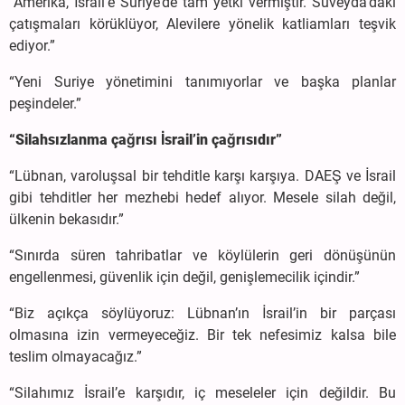
“Amerika, İsrail’e Suriye’de tam yetki vermiştir. Süveyda’daki
çatışmaları körüklüyor, Alevilere yönelik katliamları teşvik
ediyor.”
“Yeni Suriye yönetimini tanımıyorlar ve başka planlar
peşindeler.”
“Silahsızlanma çağrısı İsrail’in çağrısıdır”
“Lübnan, varoluşsal bir tehditle karşı karşıya. DAEŞ ve İsrail
gibi tehditler her mezhebi hedef alıyor. Mesele silah değil,
ülkenin bekasıdır.”
“Sınırda süren tahribatlar ve köylülerin geri dönüşünün
engellenmesi, güvenlik için değil, genişlemecilik içindir.”
“Biz açıkça söylüyoruz: Lübnan’ın İsrail’in bir parçası
olmasına izin vermeyeceğiz. Bir tek nefesimiz kalsa bile
teslim olmayacağız.”
“Silahımız İsrail’e karşıdır, iç meseleler için değildir. Bu