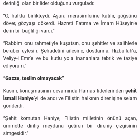
derinliği olan bir lider olduğunu vurguladı:
“O, halkla birlikteydi. Aşura merasimlerine katılır, göğsünü
döver, gözyaşı dökerdi. Hazreti Fatıma ve İmam Hüseyin’e
derin bir bağlılığı vardı.”
“Rabbim onu rahmetiyle kuşatsın, onu şehitler ve salihlerle
beraber eylesin. Şehadetini ailesine, dostlarına, Hizbullah’a,
Veliyy-i Emr’e ve bu kutlu yola inananlara tebrik ve taziye
ediyorum.”
“Gazze, teslim olmayacak”
Kasım, konuşmasının devamında Hamas liderlerinden
şehit
İsmail Haniye
’yi de andı ve Filistin halkının direnişine selam
gönderdi:
“Şehit komutan Haniye, Filistin milletinin önünü açan,
ümmette diriliş meydana getiren bir direniş çizgisinin
simgesidir.”