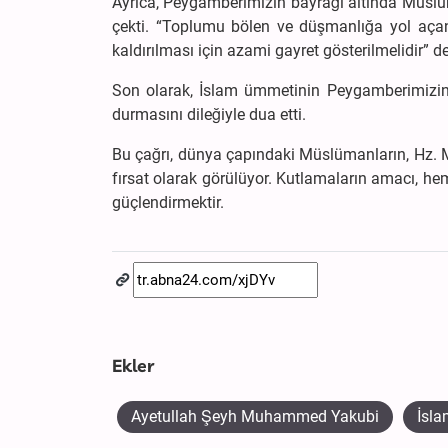
Ayrıca, Peygamberimizin bayrağı altında Müslüma
çekti. “Toplumu bölen ve düşmanlığa yol açan 
kaldırılması için azami gayret gösterilmelidir” de
Son olarak, İslam ümmetinin Peygamberimizin s
durmasını dileğiyle dua etti.
Bu çağrı, dünya çapındaki Müslümanların, Hz. 
fırsat olarak görülüyor. Kutlamaların amacı, h
güçlendirmektir.
Ekler
Ayetullah Şeyh Muhammed Yakubi
İsl