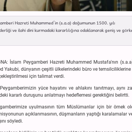
amberi Hazreti Muhammed’in (s.a.a) doğumunun 1500. yılı
erliği ve ilahi dini kurmadaki kararlılığına odaklanarak geniş ve görk
 ABNA: İslam Peygamberi Hazreti Muhammed Mustafa'nın (s.a.a
kubi, dünyanın çeşitli ülkelerindeki büro ve temsilciliklerine 
kleştirilmesi için talimat verdi.
 Peygamberimizin yüce hayatını ve ahlakını tanıtmayı, aynı 
sindeki kararlı duruşunu anlatmayı hedeflemesi gerektiğini belirtti.
Peygamberimize uyulmasının tüm Müslümanlar için bir örnek o
l misyonunun açıklanmasının, düşmanların yaptığı karalamalar v
ını söyledi.