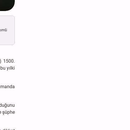
emli
) 1500.
bu yılki
zamanda
lduğunu
e şüphe