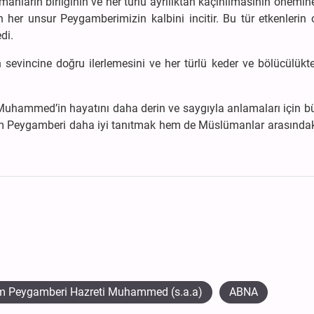
nların birliğinin ve her türlü ayrılıktan kaçınılmasının önemin
her unsur Peygamberimizin kalbini incitir. Bu tür etkenlerin 
di.
evincine doğru ilerlemesini ve her türlü keder ve bölücülükt
Muhammed’in hayatını daha derin ve saygıyla anlamaları için bü
em Peygamberi daha iyi tanıtmak hem de Müslümanlar arasındaki
am Peygamberi Hazreti Muhammed (s.a.a)
ABNA