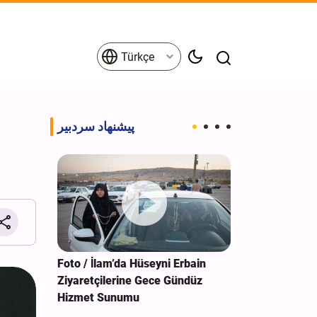
Türkçe
پیشنهاد سردبیر
 Darbe: 4
Foto / İlam’da Hüseyni Erbain
Foto / Bağdat’
Ziyaretçilerine Gece Gündüz
Anıtında Muk
Hizmet Sunumu
Türbesi Hizme