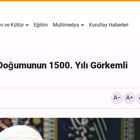
n ve Kültür
Eğitim
Multimedya
Kurultay Haberleri
 Doğumunun 1500. Yılı Görkemli
İran’da Tekfirci Örgütlere
Hücre Çökertildi, 15 Kişi
Gözaltına Alındı