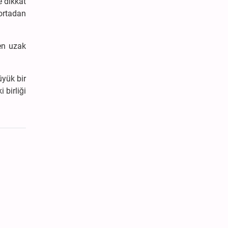
e dikkat
ortadan
en uzak
yük bir
 birliği