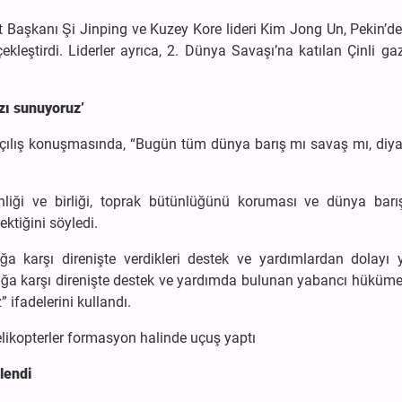
 Başkanı Şi Jinping ve Kuzey Kore lideri Kim Jong Un, Pekin’de
kleştirdi. Liderler ayrıca, 2. Dünya Savaşı’na katılan Çinli gaz
zı sunuyoruz’
n açılış konuşmasında, “Bugün tüm dünya barış mı savaş mı, diy
nliği ve birliği, toprak bütünlüğünü koruması ve dünya barı
ktiğini söyledi.
ğa karşı direnişte verdikleri destek ve yardımlardan dolayı 
lığa karşı direnişte destek ve yardımda bulunan yabancı hüküme
 ifadelerini kullandı.
elikopterler formasyon halinde uçuş yaptı
lendi