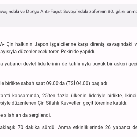
avaşındaki ve Dünya Anti-Faşist Savaşı’ndaki zaferinin 80. yılını anm
A- Çin halkının Japon işgalcilerine karşı direniş savaşındaki v
yısıyla düzenlenecek tören Pekin’de yapıldı.
abancı devlet liderlerinin de katılımıyla büyük bir askeri geçi
e birlikte sabah saat 09.00’da (TSİ 04.00) başladı.
eti kapsamında, 25’ten fazla ülkenin lideriyle birlikte, İkinc
yle düzenlenen Çin Silahlı Kuvvetleri geçit törenine katıldı.
 silahları da sergilendi.
n yaklaşık 70 dakika sürdü. Anma etkinliklerinde 26 yabancı de