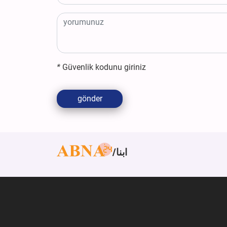
*
Güvenlik kodunu giriniz
gönder
ابنا