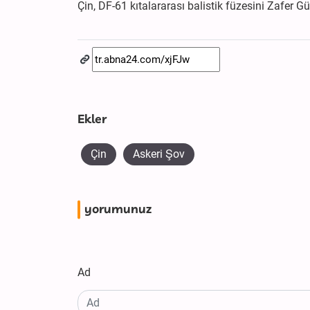
Çin, DF-61 kıtalararası balistik füzesini Zafer 
Ekler
Çin
Askeri Şov
yorumunuz
Ad