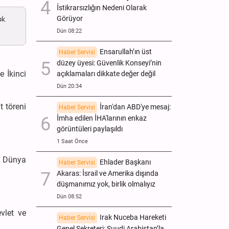
İstikrarsızlığın Nedeni Olarak
ak
Görüyor
Dün 08:22
Ensarullah’ın üst
Haber Servisi
düzey üyesi: Güvenlik Konseyi’nin
e İkinci
açıklamaları dikkate değer değil
Dün 20:34
t töreni
İran'dan ABD'ye mesaj:
Haber Servisi
İmha edilen İHA'larının enkaz
görüntüleri paylaşıldı
1 Saat Önce
i Dünya
Ehlader Başkanı
Haber Servisi
Akaras: İsrail ve Amerika dışında
düşmanımız yok, birlik olmalıyız
Dün 08:52
vlet ve
Irak Nuceba Hareketi
Haber Servisi
Genel Sekreteri: Suudi Arabistan’la