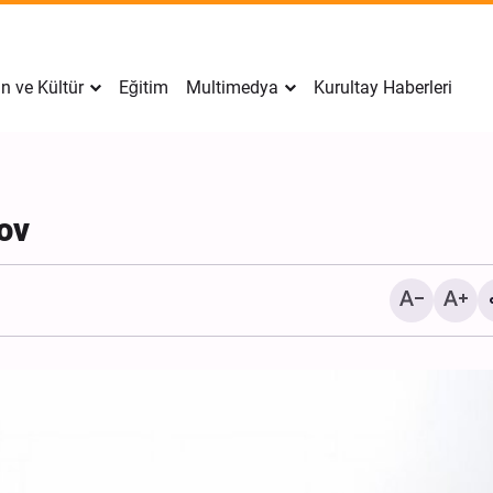
n ve Kültür
Eğitim
Multimedya
Kurultay Haberleri
ov
Ensarullah’ın üst düzey ü
Güvenlik Konseyi’nin açı
dikkate değer değil