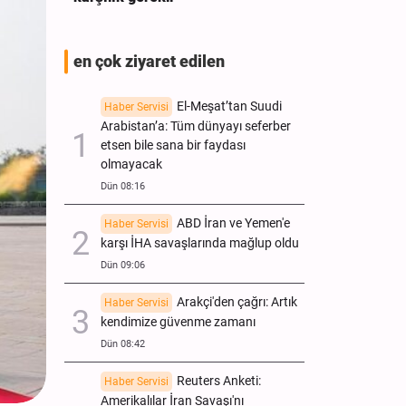
en çok ziyaret edilen
El-Meşat’tan Suudi
Haber Servisi
Arabistan’a: Tüm dünyayı seferber
etsen bile sana bir faydası
olmayacak
Dün 08:16
ABD İran ve Yemen'e
Haber Servisi
karşı İHA savaşlarında mağlup oldu
Dün 09:06
Arakçi'den çağrı: Artık
Haber Servisi
kendimize güvenme zamanı
Dün 08:42
Reuters Anketi:
Haber Servisi
Amerikalılar İran Savaşı'nı