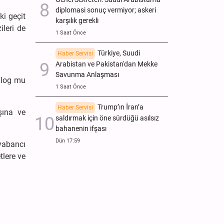
diplomasi sonuç vermiyor; askeri
ki geçit
karşılık gerekli
ileri de
1 Saat Önce
Türkiye, Suudi
Haber Servisi
Arabistan ve Pakistan'dan Mekke
Savunma Anlaşması
alog mu
1 Saat Önce
Trump’ın İran’a
Haber Servisi
şına ve
saldırmak için öne sürdüğü asılsız
bahanenin ifşası
Dün 17:59
yabancı
tlere ve