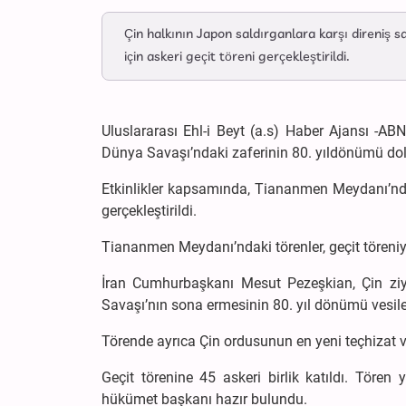
Çin halkının Japon saldırganlara karşı direniş s
için askeri geçit töreni gerçekleştirildi.
Uluslararası Ehl-i Beyt (a.s) Haber Ajansı -ABN
Dünya Savaşı’ndaki zaferinin 80. yıldönümü dola
Etkinlikler kapsamında, Tiananmen Meydanı’nda y
gerçekleştirildi.
Tiananmen Meydanı’ndaki törenler, geçit töreniyl
İran Cumhurbaşkanı Mesut Pezeşkian, Çin ziyar
Savaşı’nın sona ermesinin 80. yıl dönümü vesilesi
Törende ayrıca Çin ordusunun en yeni teçhizat ve
Geçit törenine 45 askeri birlik katıldı. Töre
hükümet başkanı hazır bulundu.