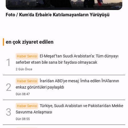
Foto / Kum’da Erbain’e Katılamayanların Yürüyüşü
en çok ziyaret edilen
El-Meşat’tan Suudi Arabistan’a: Tüm dünyayı
Haber Servisi
seferber etsen bile sana bir faydası olmayacak
2 Gün Önce
İran'dan ABD'ye mesaj: İmha edilen İHA'larının
Haber Servisi
enkaz görüntüleri paylaşıldı
Dün 08:47
Türkiye, Suudi Arabistan ve Pakistan'dan Mekke
Haber Servisi
Savunma Anlaşması
Dün 08:55