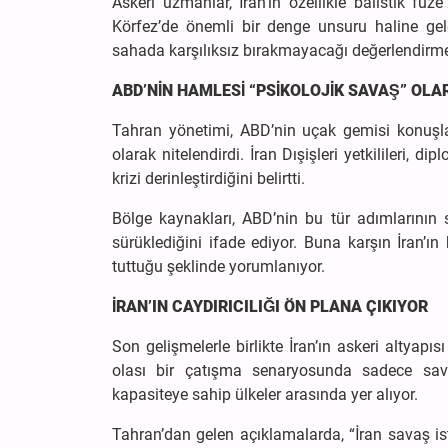
Askeri uzmanlar, İran’ın özellikle balistik füz
Körfez’de önemli bir denge unsuru haline geld
sahada karşılıksız bırakmayacağı değerlendirmel
ABD’NİN HAMLESİ “PSİKOLOJİK SAVAŞ” OL
Tahran yönetimi, ABD’nin uçak gemisi konuşland
olarak nitelendirdi. İran Dışişleri yetkilileri
krizi derinleştirdiğini belirtti.
Bölge kaynakları, ABD’nin bu tür adımlarının s
sürüklediğini ifade ediyor. Buna karşın İran’ın
tuttuğu şeklinde yorumlanıyor.
İRAN’IN CAYDIRICILIĞI ÖN PLANA ÇIKIYOR
Son gelişmelerle birlikte İran’ın askeri altya
olası bir çatışma senaryosunda sadece savu
kapasiteye sahip ülkeler arasında yer alıyor.
Tahran’dan gelen açıklamalarda, “İran savaş i