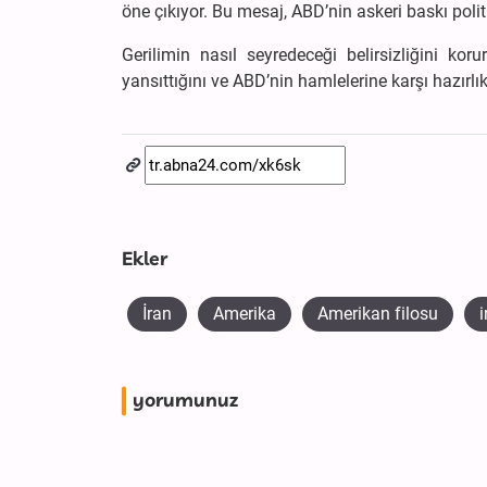
öne çıkıyor. Bu mesaj, ABD’nin askeri baskı politi
Gerilimin nasıl seyredeceği belirsizliğini ko
yansıttığını ve ABD’nin hamlelerine karşı hazırlı
Ekler
İran
Amerika
Amerikan filosu
i
yorumunuz