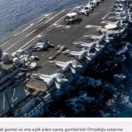
 gemisi ve ona eşlik eden savaş gemilerinin Ortadoğu sularına