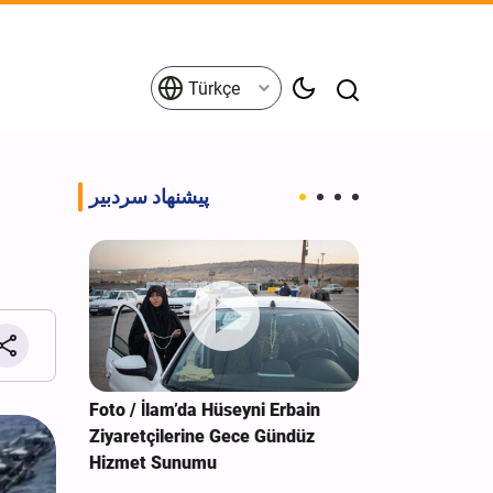
Türkçe
پیشنهاد سردبیر
 Darbe: 4
Foto / İlam’da Hüseyni Erbain
Foto / Bağdat’
Ziyaretçilerine Gece Gündüz
Anıtında Muk
Hizmet Sunumu
Türbesi Hizme