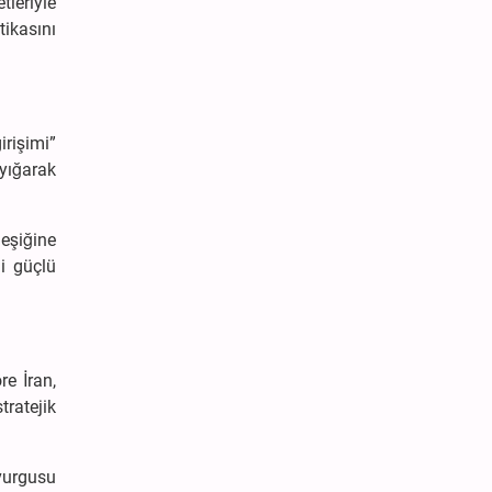
tleriyle
ikasını
irişimi”
 yığarak
 eşiğine
ni güçlü
re İran,
ratejik
vurgusu