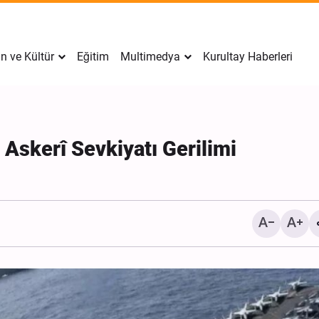
n ve Kültür
Eğitim
Multimedya
Kurultay Haberleri
Askerî Sevkiyatı Gerilimi
İran’da Tekfirci Örgütlere
Hücre Çökertildi, 15 Kişi
Gözaltına Alındı