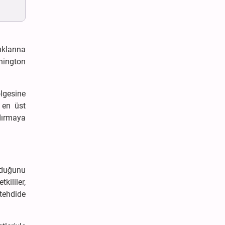
klarına
hington
lgesine
 en üst
ndırmaya
olduğunu
kililer,
 tehdide