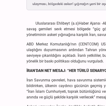
ulaşması, bölgedeki askerî yığınağın yeni bir a
Uluslararası Ehlibeyt (a.s)Haber Ajansı -ABN
savaş gemileri sevk etmesi bölgede “güç göste
yönetiminin askeri yığınağına karşılık İran, savu
ABD Merkez Komutanlığı’nın (CENTCOM) USS
ulaştığını duyurmasının ardından Tahran yönet
seviyeye çıkarıldığını açıkladı. İranlı yetkilil
yönelik bir baskı politikası olduğunu vurguladı.
İRAN’DAN NET MESAJ: “HER TÜRLÜ SENARYO
İran Savunma çevreleri, hava savunma sistemler
bildirirken, ülkenin caydırıcı gücünün geçmiş yıl
“İran İslam Cumhuriyeti, toprak bütünlüğünü ve 
anında ve güçlü şekilde karşılık verilecek” mesajı