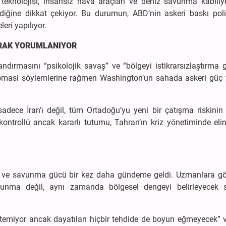
e teknolojisi, insansız hava araçları ve deniz savunma kabiliye
iğine dikkat çekiyor. Bu durumun, ABD’nin askeri baskı polit
eri yapılıyor.
ARAK YORUMLANIYOR
ırmasını “psikolojik savaş” ve “bölgeyi istikrarsızlaştırma g
, diplomasi söylemlerine rağmen Washington’un sahada askeri güç
adece İran’ı değil, tüm Ortadoğu’yu yeni bir çatışma riskinin
 kontrollü ancak kararlı tutumu, Tahran’ın kriz yönetiminde eli
pısı ve savunma gücü bir kez daha gündeme geldi. Uzmanlara gö
nma değil, aynı zamanda bölgesel dengeyi belirleyecek st
stemiyor ancak dayatılan hiçbir tehdide de boyun eğmeyecek” 