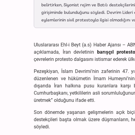
belirtirken, Siyonist rejim ve Batılı destekçile
girişiminde bulunduğunu söyledi. Devrim Lideri e
eylemlerinin sivil protestoyla ilgisi olmadığını v
Uluslararası Ehl-i Beyt (a.s) Haber Ajansı – 
açıklamada, İran devletinin
barışçıl protes
çevrelerin protesto dalgasını istismar ederek ül
Pezeşkiyan, İslam Devrimi’nin zaferinin 47. 
düzenlenen ve hükümetin İmam Humeyni’nin ilk
dışarıda İran halkına pusu kuranlara karşı 
Cumhurbaşkanı, yetkililerin asli sorumluluğunun
üretmek” olduğunu ifade etti.
Son dönemde yaşanan gelişmelerin açık biçimd
destekçileri başta olmak üzere düşmanların, h
söyledi.