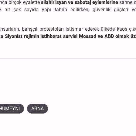
nca birçok eyalette
silahlı isyan ve sabotaj eylemlerine
sahne o
 ait çok sayıda yapı tahrip edilirken, güvenlik güçleri v
 unsurların, barışçıl protestoları istismar ederek ülkede kaos ç
a Siyonist rejimin istihbarat servisi Mossad ve ABD olmak üz
HUMEYNİ
ABNA