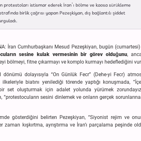
rinin protestoları istismar ederek İran’ı bölme ve kaosa sürükleme
trafında birlik çağrısı yapan Pezeşkiyan, dış bağlantılı şiddet
urguladı.
ABNA: İran Cumhurbaşkanı Mesud Pezeşkiyan, bugün (cumartesi) 
tocuların sesine kulak vermesinin bir görev olduğunu
, anc
keyi bölmeyi, fitne çıkarmayı ve komplo kurmayı hedeflediğini vur
yıl dönümü dolayısıyla “On Günlük Fecr” (Dehe-yi Fecr) atmos
eleriyle biatını yenilediği törende yaptığı konuşmada, “İçe
bir set oluşturmak için adalet yolunda yürümek zorundayız
, “protestocuların sesini dinlemek ve onların gerçek sorunları
e gösterdiğini belirten Pezeşkiyan, “Siyonist rejim ve onun
er zaman kışkırtma, ayrıştırma ve İran’ı parçalama peşinde ol