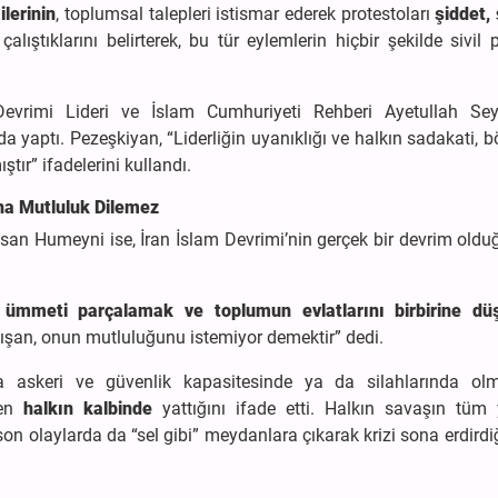
ilerinin
, toplumsal talepleri istismar ederek protestoları
şiddet,
ıştıklarını belirterek, bu tür eylemlerin hiçbir şekilde sivil 
vrimi Lideri ve İslam Cumhuriyeti Rehberi Ayetullah Sey
a yaptı. Pezeşkiyan, “Liderliğin uyanıklığı ve halkın sadakati, 
ır” ifadelerini kullandı.
a Mutluluk Dilemez
n Humeyni ise, İran İslam Devrimi’nin gerçek bir devrim oldu
n
ümmeti parçalamak ve toplumun evlatlarını birbirine d
alışan, onun mutluluğunu istemiyor demektir” dedi.
a askeri ve güvenlik kapasitesinde ya da silahlarında olm
sen
halkın kalbinde
yattığını ifade etti. Halkın savaşın tüm
on olaylarda da “sel gibi” meydanlara çıkarak krizi sona erdirdiğ