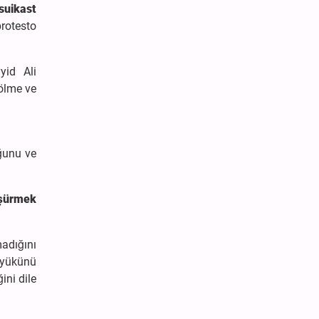
 suikast
protesto
yid Ali
bölme ve
ğunu ve
üşürmek
adığını
 yükünü
ini dile