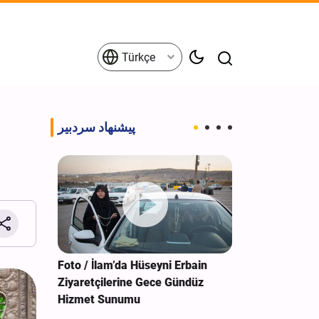
Türkçe
پیشنهاد سردبیر
 Darbe: 4
Foto / İlam’da Hüseyni Erbain
Foto / Bağdat’
Ziyaretçilerine Gece Gündüz
Anıtında Muk
Hizmet Sunumu
Türbesi Hizme