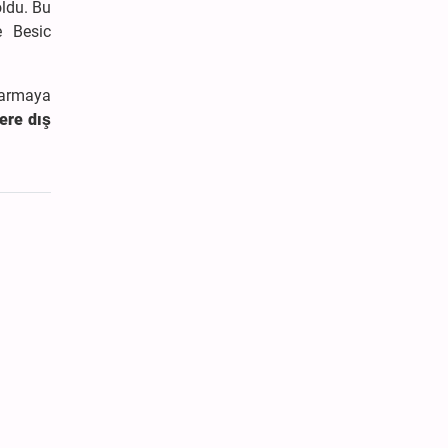
ldu. Bu
e Besic
ıkarmaya
ere dış