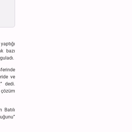
yaptığı
ak bazı
guladı.
ferinde
ride ve
” dedi.
na çözüm
 Batılı
duğunu”