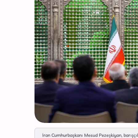
İran Cumhurbaşkanı Mesud Pezeşkiyan, barışçıl 