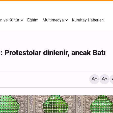
n ve Kültür
Eğitim
Multimedya
Kurultay Haberleri
 Protestolar dinlenir, ancak Batı
İran’da Tekfirci Örgütlere
Hücre Çökertildi, 15 Kişi
Gözaltına Alındı