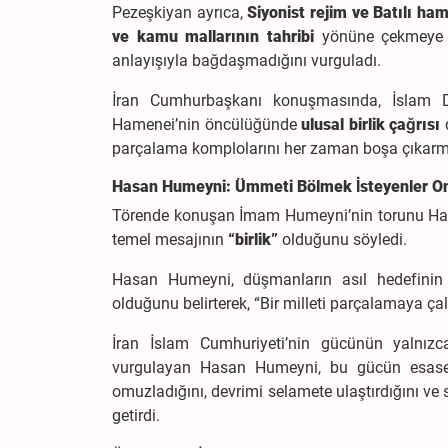
Pezeşkiyan ayrıca,
Siyonist rejim ve Batılı ham
ve kamu mallarının tahribi
yönüne çekmeye çal
anlayışıyla bağdaşmadığını vurguladı.
İran Cumhurbaşkanı konuşmasında, İslam De
Hamenei’nin öncülüğünde
ulusal birlik çağrısı
d
parçalama komplolarını her zaman boşa çıkarmışt
Hasan Humeyni: Ümmeti Bölmek İsteyenler On
Törende konuşan İmam Humeyni’nin torunu Hasa
temel mesajının
“birlik”
olduğunu söyledi.
Hasan Humeyni, düşmanların asıl hedefini
olduğunu belirterek, “Bir milleti parçalamaya ç
İran İslam Cumhuriyeti’nin gücünün yalnızc
vurgulayan Hasan Humeyni, bu gücün esa
omuzladığını, devrimi selamete ulaştırdığını ve s
getirdi.