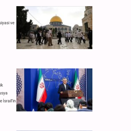
siyasi ve
ik
Rusya
 İsrail’in