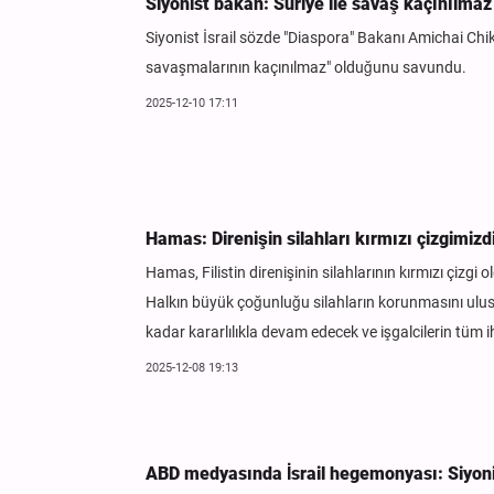
Siyonist bakan: Suriye ile savaş kaçınılmaz
Siyonist İsrail sözde "Diaspora" Bakanı Amichai Chikli,
savaşmalarının kaçınılmaz" olduğunu savundu.
2025-12-10 17:11
Hamas: Direnişin silahları kırmızı çizgimizd
Hamas, Filistin direnişinin silahlarının kırmızı çizgi
Halkın büyük çoğunluğu silahların korunmasını ulusal
kadar kararlılıkla devam edecek ve işgalcilerin tüm ihl
2025-12-08 19:13
ABD medyasında İsrail hegemonyası: Siyonis