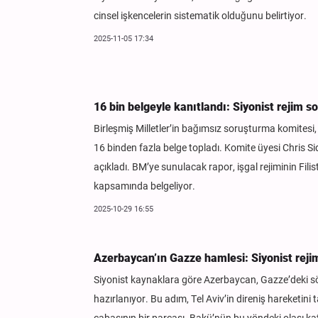
cinsel işkencelerin sistematik olduğunu belirtiyor.
2025-11-05 17:34
16 bin belgeyle kanıtlandı: Siyonist rejim 
Birleşmiş Milletler’in bağımsız soruşturma komitesi, 
16 binden fazla belge topladı. Komite üyesi Chris Sid
açıkladı. BM’ye sunulacak rapor, işgal rejiminin Filis
kapsamında belgeliyor.
2025-10-29 16:55
Azerbaycan’ın Gazze hamlesi: Siyonist reji
Siyonist kaynaklara göre Azerbaycan, Gazze’deki söz
hazırlanıyor. Bu adım, Tel Aviv’in direniş hareketini