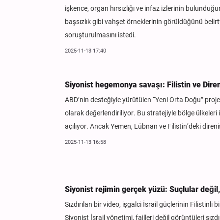
işkence, organ hırsızlığı ve infaz izlerinin bulunduğun
başsızlık gibi vahşet örneklerinin görüldüğünü belirt
soruşturulmasını istedi.
2025-11-13 17:40
Siyonist hegemonya savaşı: Filistin ve Dir
ABD’nin desteğiyle yürütülen “Yeni Orta Doğu” projesi
olarak değerlendiriliyor. Bu stratejiyle bölge ülkeler
açılıyor. Ancak Yemen, Lübnan ve Filistin’deki direniş
2025-11-13 16:58
Siyonist rejimin gerçek yüzü: Suçlular değil
Sızdırılan bir video, işgalci İsrail güçlerinin Filistin
Siyonist İsrail yönetimi, failleri değil görüntüleri sı