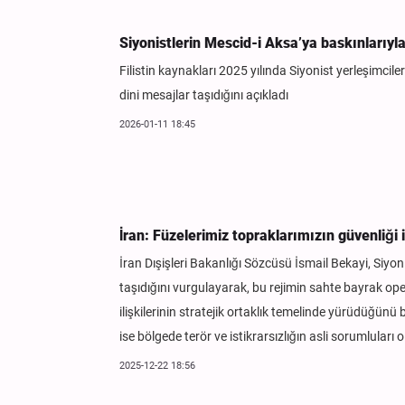
Siyonistlerin Mescid-i Aksa’ya baskınlarıyla
Filistin kaynakları 2025 yılında Siyonist yerleşimcile
dini mesajlar taşıdığını açıkladı
2026-01-11 18:45
İran: Füzelerimiz topraklarımızın güvenliği 
İran Dışişleri Bakanlığı Sözcüsü İsmail Bekayi, Siyon
taşıdığını vurgulayarak, bu rejimin sahte bayrak oper
ilişkilerinin stratejik ortaklık temelinde yürüdüğün
ise bölgede terör ve istikrarsızlığın asli sorumluları 
2025-12-22 18:56