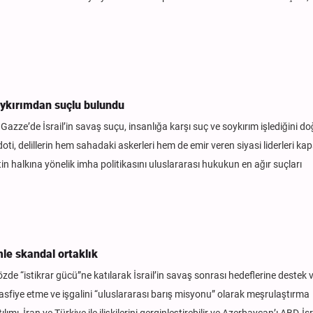
soykırımdan suçlu bulundu
Gazze’de İsrail’in savaş suçu, insanlığa karşı suç ve soykırım işlediğini d
oti, delillerin hem sahadaki askerleri hem de emir veren siyasi liderleri kap
tin halkına yönelik imha politikasını uluslararası hukukun en ağır suçları
mle skandal ortaklık
de “istikrar gücü”ne katılarak İsrail’in savaş sonrası hedeflerine destek
 tasfiye etme ve işgalini “uluslararası barış misyonu” olarak meşrulaştırma