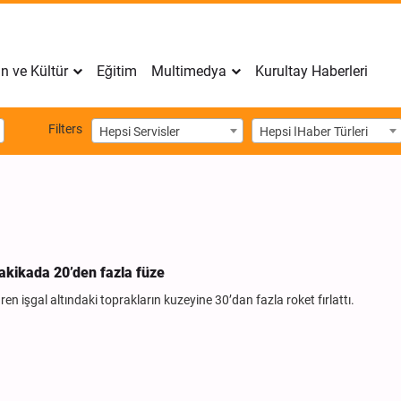
n ve Kültür
Eğitim
Multimedya
Kurultay Haberleri
Filters
Hepsi Servisler
Hepsi اHaber Türleri
 dakikada 20’den fazla füze
n işgal altındaki toprakların kuzeyine 30’dan fazla roket fırlattı.