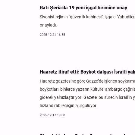
Batı Şeria'da 19 yeni işgal birimine onay
Siyonist rejimin "güvenlik kabinesi", işgalci Yahudiler
onayladı.
2025-12-21 16:55
Haaretz itiraf etti: Boykot dalgası İsrail'i y
Haaretz gazetesine göre Gazze’de işlenen soykırımın
boykotları, binlerce yazarın kültürel ambargo çağrıla
giderek yalnızlaştırıyor. Gazete, bu sürecin İsrail’in 
hızlandırabileceğini vurguluyor.
2025-12-17 19:00