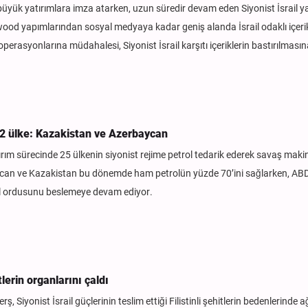
büyük yatırımlara imza atarken, uzun süredir devam eden Siyonist İsrail ya
llywood yapımlarından sosyal medyaya kadar geniş alanda İsrail odaklı içerik
operasyonlarına müdahalesi, Siyonist İsrail karşıtı içeriklerin bastırılması
n 2 ülke: Kazakistan ve Azerbaycan
ırım sürecinde 25 ülkenin siyonist rejime petrol tedarik ederek savaş maki
ycan ve Kazakistan bu dönemde ham petrolün yüzde 70’ini sağlarken, AB
gal ordusunu beslemeye devam ediyor.
lerin organlarını çaldı
 Siyonist İsrail güçlerinin teslim ettiği Filistinli şehitlerin bedenlerinde a