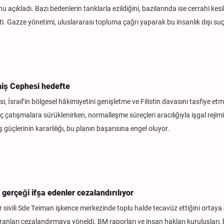
u açıkladı. Bazı bedenlerin tanklarla ezildiğini, bazılarında ise cerrahi kesi
ti. Gazze yönetimi, uluslararası topluma çağrı yaparak bu insanlık dışı suç
eniş Cephesi hedefte
, İsrail’in bölgesel hâkimiyetini genişletme ve Filistin davasını tasfiye etm
i iç çatışmalara sürüklenirken, normalleşme süreçleri aracılığıyla işgal rejim
 güçlerinin kararlılığı, bu planın başarısına engel oluyor.
, gerçeği ifşa edenler cezalandırılıyor
li bir sivili Sde Teiman işkence merkezinde toplu halde tecavüz ettiğini ortaya 
zdıranları cezalandırmaya yöneldi. BM raporları ve insan hakları kuruluşları, 