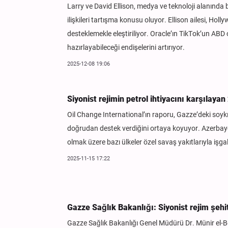
Larry ve David Ellison, medya ve teknoloji alanında 
ilişkileri tartışma konusu oluyor. Ellison ailesi, Ho
desteklemekle eleştiriliyor. Oracle’ın TikTok’un ABD 
hazırlayabileceği endişelerini artırıyor.
2025-12-08 19:06
Siyonist rejimin petrol ihtiyacını karşılaya
Oil Change International’ın raporu, Gazze’deki soyk
doğrudan destek verdiğini ortaya koyuyor. Azerba
olmak üzere bazı ülkeler özel savaş yakıtlarıyla iş
2025-11-15 17:22
Gazze Sağlık Bakanlığı: Siyonist rejim şehit
Gazze Sağlık Bakanlığı Genel Müdürü Dr. Münir el-Berş,