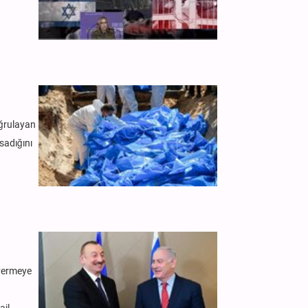
oğrulayan
sadığını
 vermeye