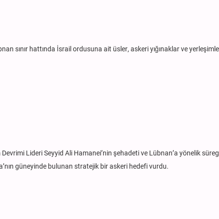
nan sınır hattında İsrail ordusuna ait üsler, askeri yığınaklar ve yerleşimle
m Devrimi Lideri Seyyid Ali Hamanei’nin şehadeti ve Lübnan’a yönelik süre
ayfa’nın güneyinde bulunan stratejik bir askeri hedefi vurdu.