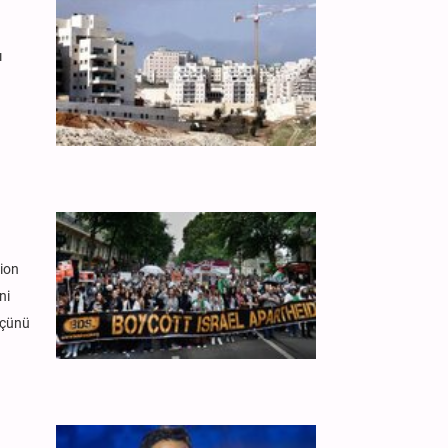
ı
sion
ni
göçünü