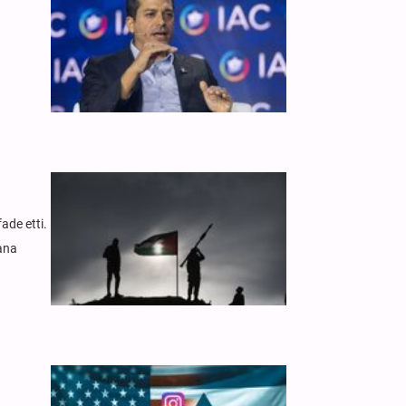
fade etti.
lana