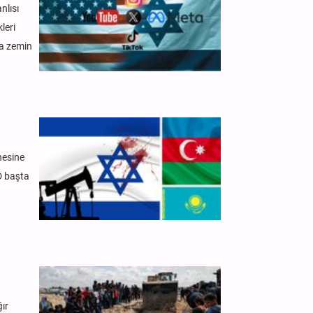
nlısı
leri
na zemin
nesine
D başta
ğır