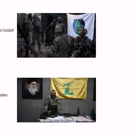
ri hedef
gelen