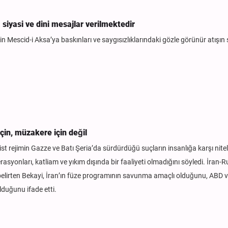
 siyasi ve dini mesajlar verilmektedir
rin Mescid-i Aksa’ya baskınları ve saygısızlıklarındaki gözle görünür atışın 
için, müzakere için değil
ist rejimin Gazze ve Batı Şeria’da sürdürdüğü suçların insanlığa karşı nitel
asyonları, katliam ve yıkım dışında bir faaliyeti olmadığını söyledi. İran-
ü belirten Bekayi, İran’ın füze programının savunma amaçlı olduğunu, ABD ve
olduğunu ifade etti.