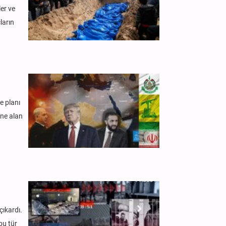
ler ve
ların
e planı
ine alan
çıkardı.
bu tür