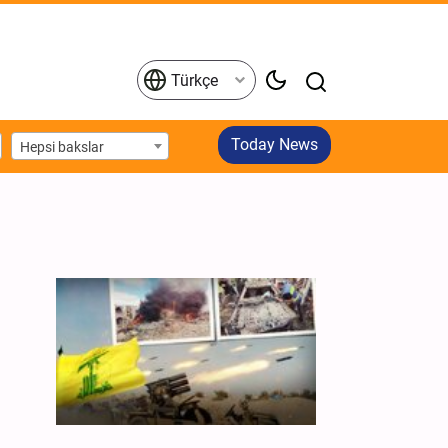
Türkçe
Today News
Hepsi bakslar