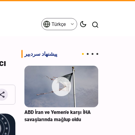
Türkçe
پیشنهاد سردبیر
cı
lar İran
ABD İran ve Yemen'e karşı İHA
Ehlader Başkan
 Nedeni
savaşlarında mağlup oldu
Amerika dışı
yok, birlik olm