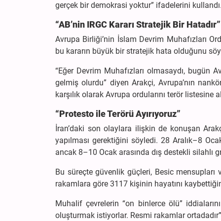
gerçek bir demokrasi yoktur” ifadelerini kullandı
“AB’nin IRGC Kararı Stratejik Bir Hatadır”
Avrupa Birliği’nin İslam Devrim Muhafızları Ordu
bu kararın büyük bir stratejik hata olduğunu söy
“Eğer Devrim Muhafızları olmasaydı, bugün Avr
gelmiş olurdu” diyen Arakçi, Avrupa’nın nankör 
karşılık olarak Avrupa ordularını terör listesin
“Protesto ile Terörü Ayırıyoruz”
İran’daki son olaylara ilişkin de konuşan Arakçi
yapılması gerektiğini söyledi. 28 Aralık–8 Ocak
ancak 8–10 Ocak arasında dış destekli silahlı gru
Bu süreçte güvenlik güçleri, Besic mensupları v
rakamlara göre 3117 kişinin hayatını kaybettiğin
Muhalif çevrelerin “on binlerce ölü” iddiaların
oluşturmak istiyorlar. Resmi rakamlar ortadadır”