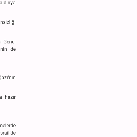
aldırıya
sizliği
er Genel
inin de
azı’nın
a hazır
melerde
srail’de