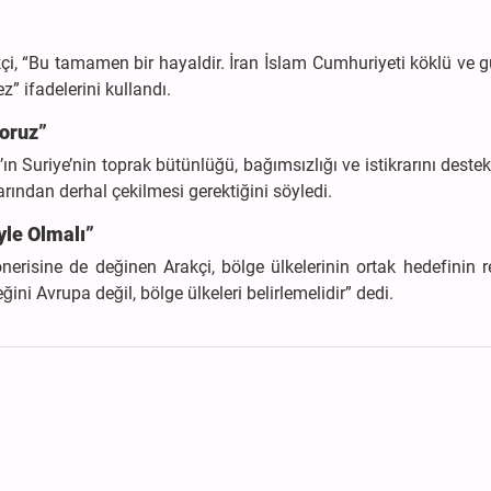
kçi, “Bu tamamen bir hayaldir. İran İslam Cumhuriyeti köklü ve g
z” ifadelerini kullandı.
yoruz”
n’ın Suriye’nin toprak bütünlüğü, bağımsızlığı ve istikrarını destek
larından derhal çekilmesi gerektiğini söyledi.
yle Olmalı”
önerisine de değinen Arakçi, bölge ülkelerinin ortak hedefinin 
ini Avrupa değil, bölge ülkeleri belirlemelidir” dedi.