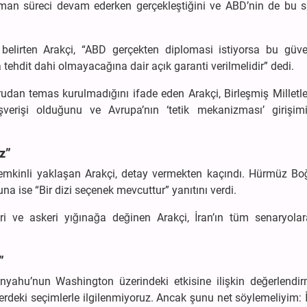
 Umman süreci devam ederken gerçekleştiğini ve ABD’nin de bu s
belirten Arakçi, “ABD gerçekten diplomasi istiyorsa bu güven
a tehdit dahi olmayacağına dair açık garanti verilmelidir” dedi.
rudan temas kurulmadığını ifade eden Arakçi, Birleşmiş Milletl
şverişi olduğunu ve Avrupa’nın ‘tetik mekanizması’ girişim
z”
 temkinli yaklaşan Arakçi, detay vermekten kaçındı. Hürmüz Boğ
a ise “Bir dizi seçenek mevcuttur” yanıtını verdi.
i ve askeri yığınağa değinen Arakçi, İran’ın tüm senaryolar
”
anyahu’nun Washington üzerindeki etkisine ilişkin değerlendir
lerdeki seçimlerle ilgilenmiyoruz. Ancak şunu net söylemeliyim: İ