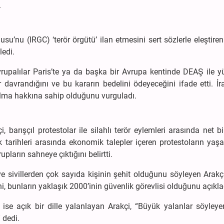
.
su’nu (IRGC) ‘terör örgütü’ ilan etmesini sert sözlerle eleştiren
ledi.
upalılar Paris’te ya da başka bir Avrupa kentinde DEAŞ ile y
davrandığını ve bu kararın bedelini ödeyeceğini ifade etti. İr
e alma hakkına sahip olduğunu vurguladı.
, barışçıl protestolar ile silahlı terör eylemleri arasında net b
 tarihleri arasında ekonomik talepler içeren protestoların yaşa
pların sahneye çıktığını belirtti.
e sivillerden çok sayıda kişinin şehit olduğunu söyleyen Arakç
i, bunların yaklaşık 2000’inin güvenlik görevlisi olduğunu açıkla
ı ise açık bir dille yalanlayan Arakçi, “Büyük yalanlar söyleye
 dedi.