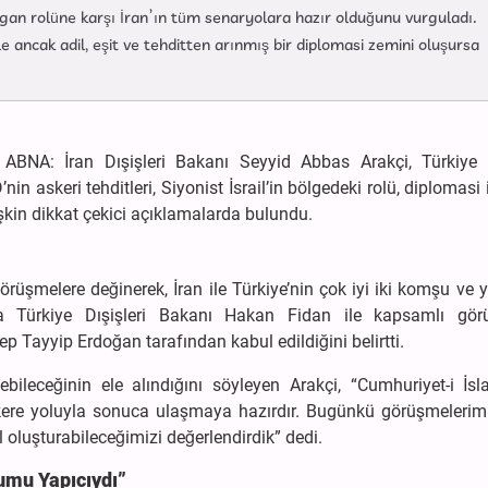
ldırgan rolüne karşı İran’ın tüm senaryolara hazır olduğunu vurguladı.
 ancak adil, eşit ve tehditten arınmış bir diplomasi zemini oluşursa
 ABNA: İran Dışişleri Bakanı Seyyid Abbas Arakçi, Türkiye z
 askeri tehditleri, Siyonist İsrail’in bölgedeki rolü, diplomasi 
şkin dikkat çekici açıklamalarda bulundu.
örüşmelere değinerek, İran ile Türkiye’nin çok iyi iki komşu ve y
da Türkiye Dışişleri Bakanı Hakan Fidan ile kapsamlı gör
 Tayyip Erdoğan tarafından kabul edildiğini belirtti.
ebileceğinin ele alındığını söyleyen Arakçi, “Cumhuriyet-i İs
re yoluyla sonuca ulaşmaya hazırdır. Bugünkü görüşmelerim
ıl oluşturabileceğimizi değerlendirdik” dedi.
tumu Yapıcıydı”