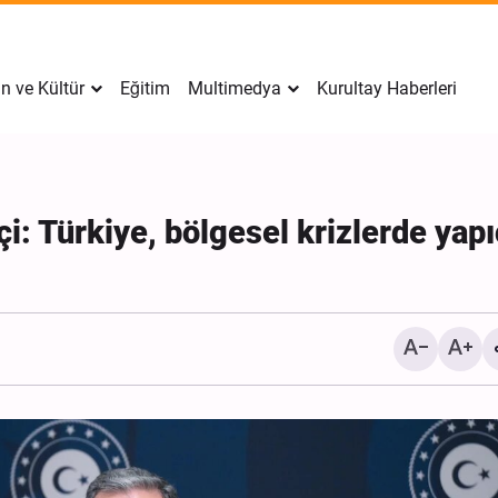
n ve Kültür
Eğitim
Multimedya
Kurultay Haberleri
çi: Türkiye, bölgesel krizlerde yapı
Reuters Anketi: Amerikalı
Savaşı'nı İstikrarsızlığın
Olarak Görüyor