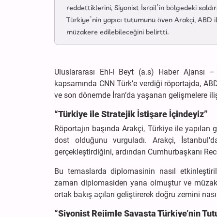
reddettiklerini, Siyonist İsrail’in bölgedeki sa
Türkiye’nin yapıcı tutumunu öven Arakçi, ABD ile
müzakere edilebileceğini belirtti.
Uluslararası Ehl-i Beyt (a.s) Haber Ajansı –
kapsamında CNN Türk’e verdiği röportajda, ABD’nin
ve son dönemde İran’da yaşanan gelişmelere ili
“Türkiye ile Stratejik İstişare İçindeyiz”
Röportajın başında Arakçi, Türkiye ile yapılan g
dost olduğunu vurguladı. Arakçi, İstanbul’
gerçekleştirdiğini, ardından Cumhurbaşkanı Recep
Bu temaslarda diplomasinin nasıl etkinleştiril
zaman diplomasiden yana olmuştur ve müzake
ortak bakış açıları geliştirerek doğru zemini nas
“Siyonist Rejimle Savaşta Türkiye’nin Tu