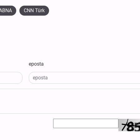
ABNA
CNN Türk
eposta