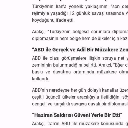
Türkiye’nin İran’a yönelik yaklaşımını “son der
rejimiyle yaşadığı 12 günlük savaş sırasında A
koyduğunu ifade etti.
Arakçi, “Türkiye’nin bölgesel sorunlara diplo
diplomasinin hem bölge hem de ülkeler için kaz
“ABD ile Gerçek ve Adil Bir Müzakere Ze
ABD ile olası görüşmelere ilişkin soruya net
zemininin bulunmadığını belirtti. Arakçi, “Eğer 
baskı ve dayatma ortamında müzakere olmaz. 
kullandı.
ABD’nin neredeyse her gün dolaylı kanallar üze
çeşitli üçüncü ülkeler aracılığıyla iletildiğini
dengeli ve karşılıklı saygıya dayalı bir diploma
“Haziran Saldırısı Güveni Yerle Bir Etti”
Arakçi, İran’ın ABD ile müzakere konusunda g