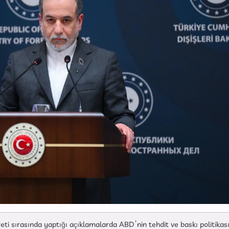
reti sırasında yaptığı açıklamalarda ABD’nin tehdit ve baskı politikas