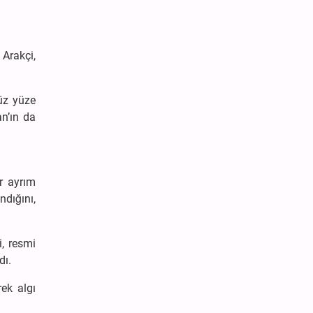
 Arakçi,
üz yüze
an’ın da
ir ayrım
ndığını,
i, resmi
dı.
rek algı