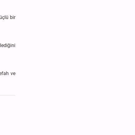
üçlü bir
lediğini
refah ve