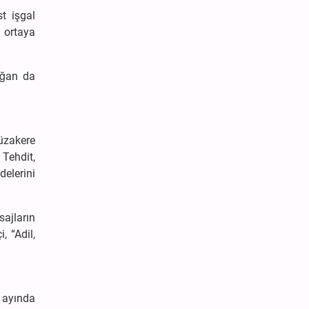
st işgal
ı ortaya
oğan da
üzakere
 Tehdit,
elerini
sajların
, “Adil,
 ayında