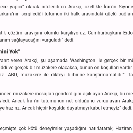
ece yapıcı” olarak nitelendiren Arakçi, özellikle İran’ın Siyoni
nkara’nın sergilediği tutumun iki halk arasındaki güçlü bağlar
matik çözüm arayışını olumlu karşılıyoruz. Cumhurbaşkanı Erd
anım sağlayacağını vurguladı” dedi.
mini Yok”
 yanıt veren Arakçi, şu aşamada Washington ile gerçek bir m
ciddi ve gerçek bir müzakere olacaksa, bunun ön koşulları vardır.
ABD, müzakere ile dikteyi birbirine karıştırmamalıdır” ifad
rinden müzakere mesajları gönderdiğini açıklayan Arakçi, bu me
 söyledi. Ancak İran’ın tutumunun net olduğunu vurgulayan Arakçi
siye hazırız. Ancak hiçbir koşulda dayatmayı kabul etmeyiz” dedi.
eçmişte çok kötü deneyimler yaşadığını hatırlatarak, Haziran