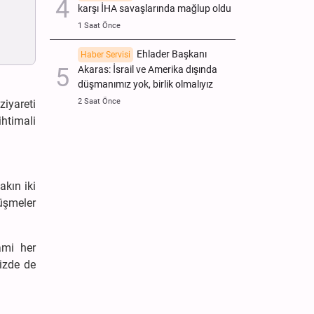
karşı İHA savaşlarında mağlup oldu
1 Saat Önce
Ehlader Başkanı
Haber Servisi
Akaras: İsrail ve Amerika dışında
düşmanımız yok, birlik olmalıyız
2 Saat Önce
iyareti
ihtimali
akın iki
üşmeler
lami her
izde de