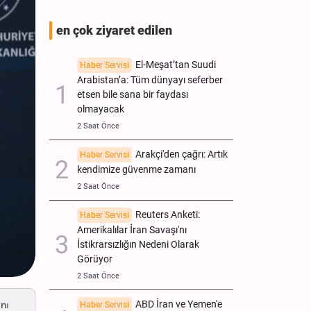
en çok ziyaret edilen
El-Meşat’tan Suudi
Haber Servisi
Arabistan’a: Tüm dünyayı seferber
etsen bile sana bir faydası
olmayacak
2 Saat Önce
Arakçi'den çağrı: Artık
Haber Servisi
kendimize güvenme zamanı
2 Saat Önce
Reuters Anketi:
Haber Servisi
Amerikalılar İran Savaşı'nı
İstikrarsızlığın Nedeni Olarak
Görüyor
2 Saat Önce
ını
ABD İran ve Yemen'e
Haber Servisi